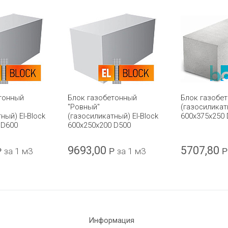
тонный
Блок газобетонный
Блок газобе
"Ровный"
(газосиликат
ный) El-Block
(газосиликатный) El-Block
600x375x250 
 D600
600х250х200 D500
9693,00
5707,80
Р
за 1 м3
Р
за 1 м3
Р
Информация