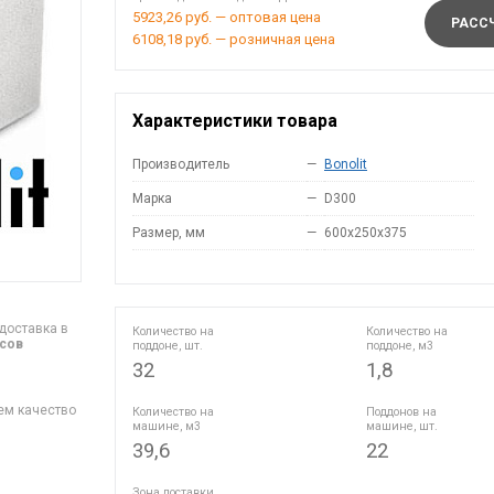
5923,26 руб. — оптовая цена
РАССЧ
6108,18 руб. — розничная цена
Характеристики товара
Производитель
—
Bonolit
Марка
—
D300
Размер, мм
—
600x250x375
доставка в
Количество на
Количество на
асов
поддоне, шт.
поддоне, м3
32
1,8
ем качество
Количество на
Поддонов на
машине, м3
машине, шт.
39,6
22
Зона доставки