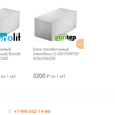
тонный
Блок пенобетонный
Блок газобет
ный) Bonolit
(пеноблок) D-500 PORITEP
(газосиликатн
D500
625х250х200
600x250x250 
3200
5707,80
за 1 м3
Р
за 1 м3
Р
+7 495 032-14-80