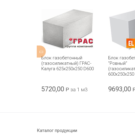
етонный
Блок газобетонный
Блок газобе
тный) Bonolit
(газосиликатный) ГРАС-
"Ровный"
0 D300
Калуга 625x250x250 D600
(газосиликат
600х250х250
5720,00
9693,00
Р
за 1 м3
Р
за 1 м3
Каталог продукции