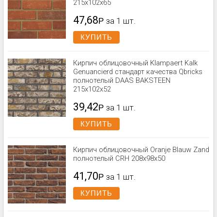
215x102x65
47,68
Р
за 1 шт.
КУПИТЬ
Кирпич облицовочный Klampaert Kalk
Genuancierd стандарт качества Qbricks
полнотелый DAAS BAKSTEEN
215x102x52
39,42
Р
за 1 шт.
КУПИТЬ
Кирпич облицовочный Oranje Blauw Zand
полнотелый CRH 208x98x50
41,70
Р
за 1 шт.
КУПИТЬ