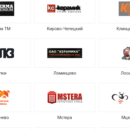
ма ТМ
Кирово-Чепецкий
Клинц
пки
Ломинцево
Лос
нево
Мстера
Мце