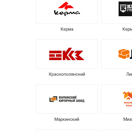
Керма
Кер
Краснополянский
Ли
Маркинский
Мих