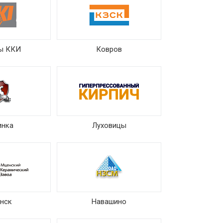
ы ККИ
Ковров
инка
Луховицы
нск
Навашино