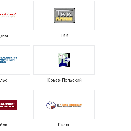
буны
ТКК
ельс
Юрьев-Польский
ебск
Гжель