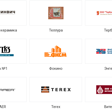
 керамика
Теллура
Тер
а №1
Фокино
Энг
AER
Terex
Вит