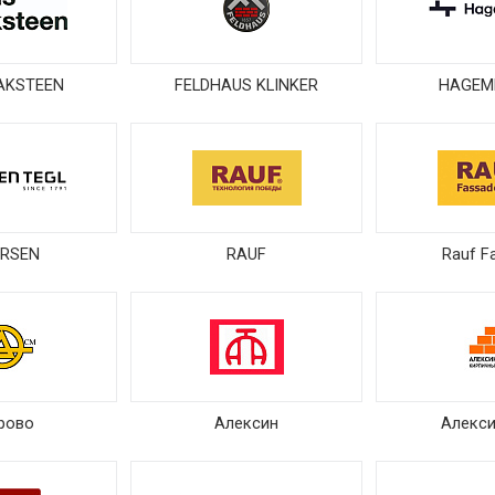
AKSTEEN
FELDHAUS KLINKER
HAGEM
ERSEN
RAUF
Rauf F
рово
Алексин
Алекс