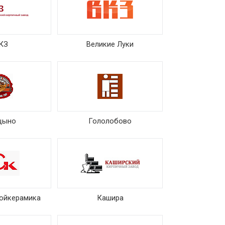
КЗ
Великие Луки
цыно
Гололобово
ойкерамика
Кашира