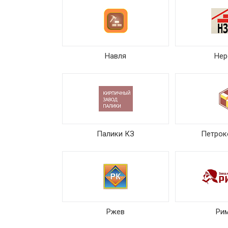
Навля
Нер
Палики КЗ
Петрок
Ржев
Ри