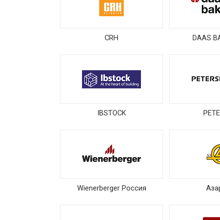
CRH
DAAS B
IBSTOCK
PET
Wienerberger Россия
Аза