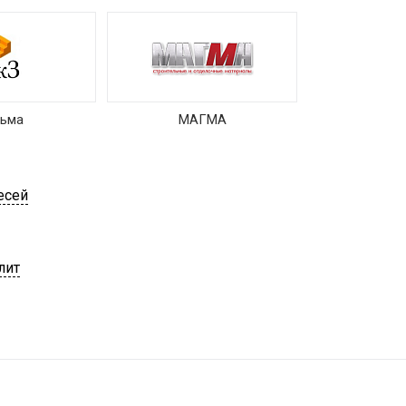
зьма
МАГМА
есей
лит