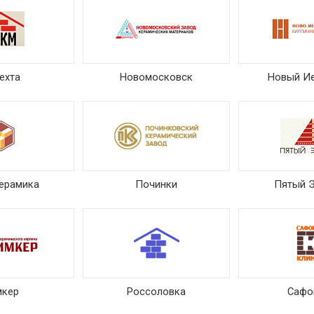
ехта
Новомосковск
Новый И
ерамика
Починки
Пятый 
мкер
Россоловка
Сафо