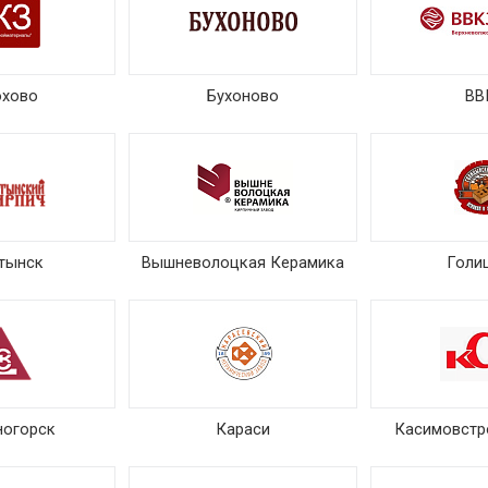
охово
Бухоново
ВВ
тынск
Вышневолоцкая Керамика
Голи
ногорск
Караси
Касимовстр