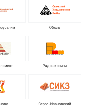
ерусалим
Оболь
Элемент
Радошковичи
ново
Серго-Ивановский