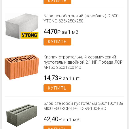
КУПИТЬ
Блок пенобетонный (пеноблок) D-500
YTONG 625х250х250
4470
Р
за 1 м3
КУПИТЬ
Кирпич строительный керамический
пустотелый двойной 2,1 NF Победа ЛСР
М-150 250x120x140
14,73
Р
за 1 шт.
КУПИТЬ
Блок стеновой пустотелый 390*190*188
Ml00 F50 КСР-ПР-ПС-39-100-FSО
42,40
Р
за 1 м3