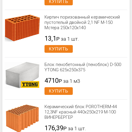
КУПИТЬ
Кирпич поризованный керамический
пустотелый двойной 2,1 NF М-150
Мстера 250x120x140
13,1
Р
за 1 шт.
КУПИТЬ
Блок пенобетонный (пеноблок) D-500
YTONG 625х250х375
4710
Р
за 1 м3
КУПИТЬ
Керамический блок POROTHERM-44
12,3NF красный 440x250x219 М-100
ВИНЕРБЕРГЕР
176,39
Р
за 1 шт.