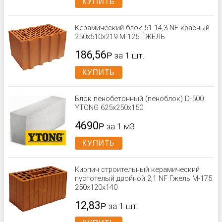
КУПИТЬ
Керамический блок 51 14,3 NF красный
250x510x219 М-125 ГЖЕЛЬ
186,56
Р
за 1 шт.
КУПИТЬ
Блок пенобетонный (пеноблок) D-500
YTONG 625х250х150
4690
Р
за 1 м3
КУПИТЬ
Кирпич строительный керамический
пустотелый двойной 2,1 NF Гжель М-175
250x120x140
12,83
Р
за 1 шт.