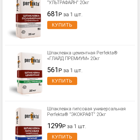
"УЛЬТРАФАЙН" 20кг
681
Р
за 1 шт.
КУПИТЬ
Шпаклевка цементная Perfekta®
«ГЛАЙД ПРЕМИУМ» 20кг
561
Р
за 1 шт.
КУПИТЬ
Шпаклевка гипсовая универсальная
Perfekta® “ЭКОКРАФТ” 20кг
1299
Р
за 1 шт.
КУПИТЬ