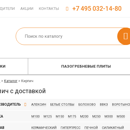
+7 495 032-14-80
ДИТЕЛИ
АКЦИИ
КОНТАКТЫ
ОКИ
ПАЗОГРЕБНЕВЫЕ ПЛИТЫ
я
>
Каталог
>
Кирпич
ич с доставкой
ЗВОДИТЕЛЬ
АЛЕКСИН
БЕЛЫЕ СТОЛБЫ
БОЛОХОВО
ВВКЗ
ВОРОТЫНС
КЕРМА
КИРОВО-ЧЕПЕЦКИЙ
КОВРОВ
КРАСНОПОЛЯНСКИЙ
КА
М100
М125
М150
М175
М200
М250
М300
М500
МСТЕРА
МЦЕНСК
НАВАШИНО
НОВОМОСКОВСК
ПЯТЫЙ
АВ
КЕРАМИЧЕСКИЙ
ГИПЕРПРЕСС
ПЕЧНОЙ
СИЛИКАТНЫЙ
ТУЛА
ФОКИНО
ЭНГЕЛЬС
ЯРОСЛАВЛЬ
BRAER
CRH
F