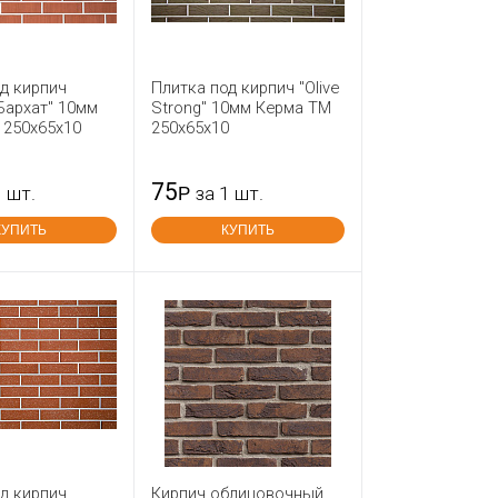
д кирпич
Плитка под кирпич "Olive
Бархат" 10мм
Strong" 10мм Керма ТМ
 250х65х10
250х65х10
75
1 шт.
Р
за 1 шт.
КУПИТЬ
КУПИТЬ
д кирпич
Кирпич облицовочный