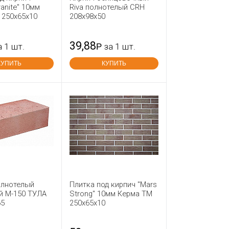
ranite" 10мм
Riva полнотелый CRH
 250х65х10
208x98x50
39,88
а 1 шт.
Р
за 1 шт.
КУПИТЬ
КУПИТЬ
олнотелый
Плитка под кирпич "Mars
й М-150 ТУЛА
Strong" 10мм Керма ТМ
65
250х65х10