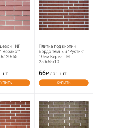
ицевой 1NF
Плитка под кирпич
"Терракот"
Бордо темный "Рустик"
0х120х65
10мм Керма ТМ
250х65х10
66
1 шт.
Р
за 1 шт.
КУПИТЬ
КУПИТЬ