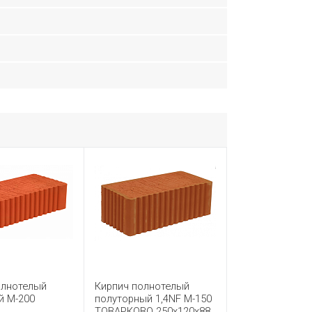
олнотелый
Кирпич полнотелый
й М-200
полуторный 1,4NF М-150
ТОВАРКОВО 250x120x88