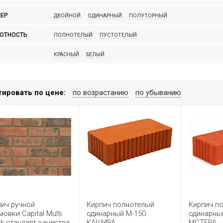
RAUF
TEREX
WIENERBERGER
ЕР
ДВОЙНОЙ
ОДИНАРНЫЙ
ПОЛУТОРНЫЙ
ОТНОСТЬ
ПОЛНОТЕЛЫЙ
ПУСТОТЕЛЫЙ
КРАСНЫЙ
БЕЛЫЙ
тировать по цене:
по возрастанию
по убыванию
пич ручной
Кирпич полнотелый
Кирпич п
овки Capital Multi
одинарный М-150
одинарны
k стандарт качества
КАШИРА
МСТЕРА