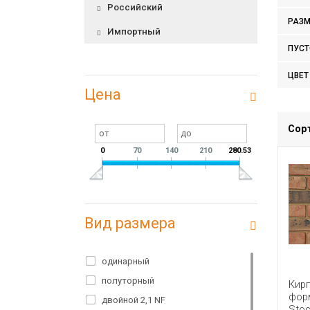
Российский
РАЗМ
Импортный
ПУСТ
ЦВЕТ
Цена
Сор
0
70
140
210
280.53
Вид размера
одинарный
полуторный
Кир
форм
двойной 2,1 NF
Stoc