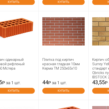
КУПИТЬ
КУПИТЬ
пич одинарный
Плитка под кирпич
Кирпич о
овой рифленый
красная гладкая 10мм
Surrey Yel
50 Мстера
Керма ТМ 250х65х10
стандарт 
Qbricks п
IBSTOCK 
5
44
43,55
Р
за 1 шт.
Р
за 1 шт.
Р
КУПИТЬ
КУПИТЬ