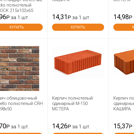
cks полнотелый
TOCK 215x102x65
,96
14,31
14,98
Р
за 1 шт.
Р
за 1 шт.
Р
КУПИТЬ
КУПИТЬ
пич облицовочный
Кирпич полнотелый
Кирпич п
ello полнотелый CRH
одинарный М-150
одинарны
x98x50
МСТЕРА
КАШИРА
,70
14,26
15,37
Р
за 1 шт.
Р
за 1 шт.
Р