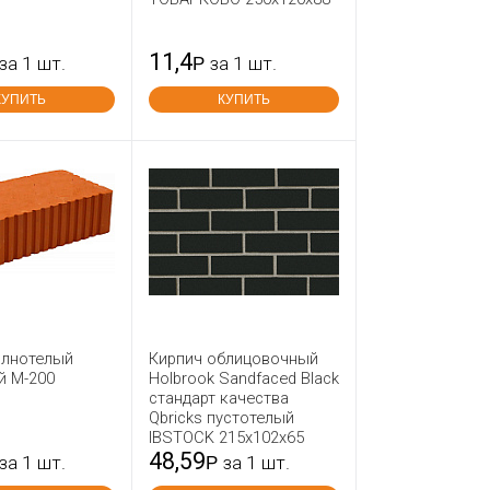
11,4
за 1 шт.
Р
за 1 шт.
КУПИТЬ
КУПИТЬ
олнотелый
Кирпич облицовочный
й М-200
Holbrook Sandfaced Black
стандарт качества
Qbricks пустотелый
IBSTOCK 215x102x65
48,59
за 1 шт.
Р
за 1 шт.