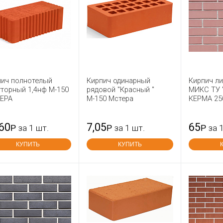
пич полнотелый
Кирпич одинарный
Кирпич л
торный 1,4нф М-150
рядовой "Красный "
МИКС ТУ 
ЕРА
М-150 Мстера
КЕРМА 25
,60
7,05
65
Р
за 1 шт.
Р
за 1 шт.
Р
за 
КУПИТЬ
КУПИТЬ