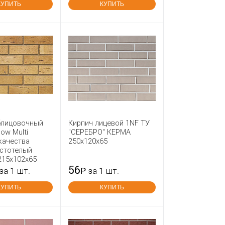
КУПИТЬ
КУПИТЬ
блицовочный
Кирпич лицевой 1NF ТУ
low Multi
"СЕРЕБРО" КЕРМА
качества
250x120x65
устотелый
215x102x65
56
за 1 шт.
Р
за 1 шт.
КУПИТЬ
КУПИТЬ