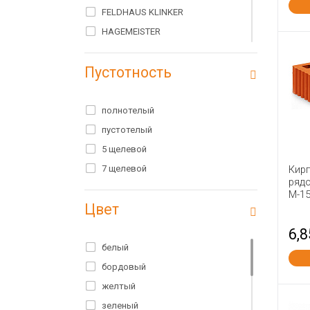
FELDHAUS KLINKER
HAGEMEISTER
HEYLEN BRICKS
Пустотность
IBSTOCK
PETERSEN
RAUF
полнотелый
Rauf Fassade
пустотелый
Terex
5 щелевой
WIENERBERGER TERCA
7 щелевой
Кир
ряд
Wienerberger Россия
М-1
Цвет
Азарово
Алексин
6,8
Алексин ТСМ
белый
Белые столбы
бордовый
Богородск
желтый
Болохово
зеленый