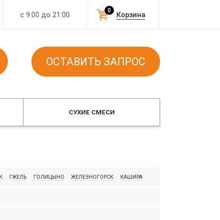
0
с 9:00 до 21:00
Корзина
ОСТАВИТЬ ЗАПРОС
СУХИЕ СМЕСИ
К
ГЖЕЛЬ
ГОЛИЦЫНО
ЖЕЛЕЗНОГОРСК
КАШИРА
ЛИПКИ
ЛОСИНКА
МАРКИНСКИЙ
МИХНЕВО
 ЭЛЕМЕНТ
РЖЕВ
САФОНО
СТРОМА
ТОВАРКОВО
ELDHAUS KLINKER
HAGEMEISTER
IBSTOCK
PETERSEN