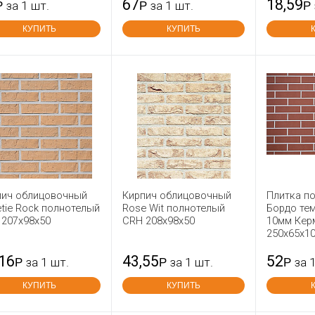
67
18,59
Р
за 1 шт.
Р
за 1 шт.
Р
КУПИТЬ
КУПИТЬ
пич облицовочный
Кирпич облицовочный
Плитка по
tie Rock полнотелый
Rose Wit полнотелый
Бордо те
 207x98x50
CRH 208x98x50
10мм Кер
250х65х1
,16
43,55
52
Р
за 1 шт.
Р
за 1 шт.
Р
за 
КУПИТЬ
КУПИТЬ