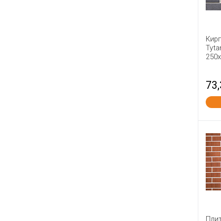
Керма
Керма ТМ
Кирово-Чепецкий
Кир
Tyta
Клинцы ККИ
250
Ковров
Краснополянский
73
Липки
Ломинцево
Лосинка
Луховицы
МАГМА
Маркинский
Михнево
Мстера
Мценск
Навашино
Плит