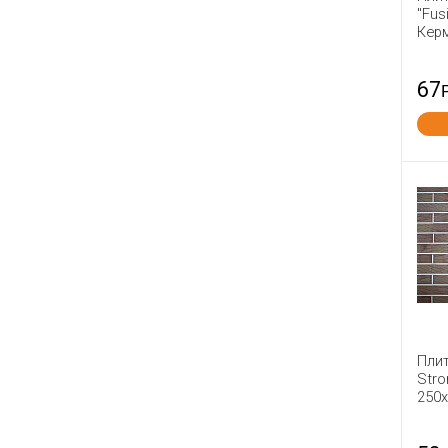
"Fus
Навля
Кер
Нерехта
Новомосковск
67
Новый Иерусалим
Оболь
Палики КЗ
Петрокерамика
Победа ЛСР
Починки
Пятый Элемент
Радошковичи
Ржев
Римкер
Плит
Stro
Россоловка
250
Сафоново
Серго-Ивановский