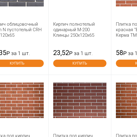
пич облицовочный
Кирпич полнотелый
Плитка по
n N пустотелый CRH
одинарный М-200
красная "
х120х65
Клинцы 250x120x65
Керма ТМ
,35
23,52
58
Р
за 1 шт.
Р
за 1 шт.
Р
за 
КУПИТЬ
КУПИТЬ
ка под кирпич
Плитка под кирпич
Плитка по