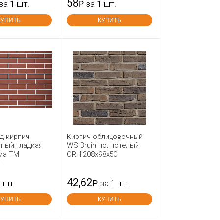
58
за 1 шт.
Р
за 1 шт.
КУПИТЬ
КУПИТЬ
д кирпич
Кирпич облицовочный
мный гладкая
WS Bruin полнотелый
ма ТМ
CRH 208x98x50
0
42,62
1 шт.
Р
за 1 шт.
КУПИТЬ
КУПИТЬ