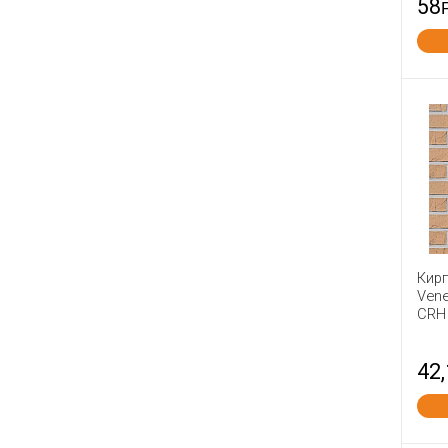
58
Сталинградский Камень
СТРОМА
Тверская керамика
Теллура
Тербуны
ТКК
Товарково
Тула №1
Фокино
Энгельс
Кир
Vene
Юрьев-Польский
CRH
Ярославль
42