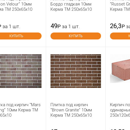
ion Velour" 10мм
Бордо гладкая 10мм
"Russet G
ма ТМ 250х65х10
Керма ТМ 250х65х10
Керма ТМ
49
26,3
Р
за 1 шт.
Р
за 1 шт.
Р
з
КУПИТЬ
КУПИТЬ
ка под кирпич "Mars
Плитка под кирпич
Кирпич п
ng" 10мм Керма ТМ
"Brown Granite" 10мм
одинарны
х65х10
Керма ТМ 250х65х10
250x120x