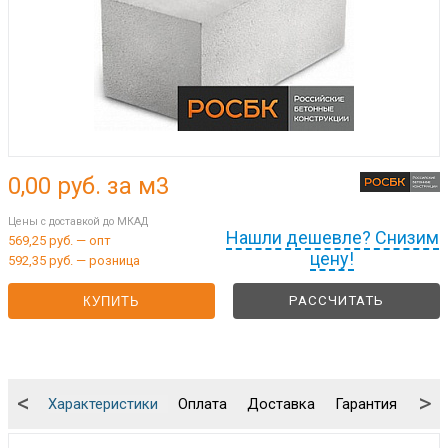
0,00
руб. за м3
Цены с доставкой до МКАД
Нашли дешевле? Снизим
569,25 руб. — опт
цену!
592,35 руб. — розница
РАССЧИТАТЬ
КУПИТЬ
<
>
Характеристики
Оплата
Доставка
Гарантия
Упа