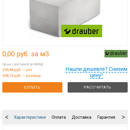
0,00
руб. за м3
Цены с доставкой до МКАД
Нашли дешевле? Снизим
299,48 руб. — опт
цену!
308,74 руб. — розница
РАССЧИТАТЬ
КУПИТЬ
<
>
Характеристики
Оплата
Доставка
Гарантия
Упа