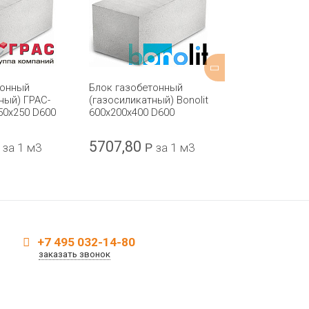
тонный
Блок газобетонный
Блок газобет
ный) ГРАС-
(газосиликатный) Bonolit
(газосиликатн
50x250 D600
600x200x400 D600
600x400x250 
5707,80
5707,80
за 1 м3
Р
за 1 м3
Р
+7 495 032-14-80
заказать звонок