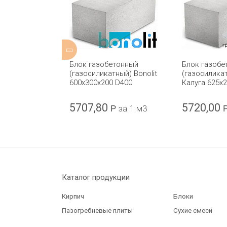
етонный
Блок газобетонный
Блок газобе
тный) Bonolit
(газосиликатный) Bonolit
(газосилика
0 D600
600x300x200 D400
Калуга 625x
5707,80
5720,00
Р
за 1 м3
Р
за 1 м3
Каталог продукции
Кирпич
Блоки
Пазогребневые плиты
Сухие смеси