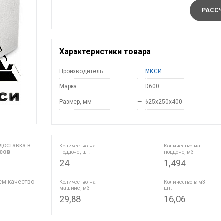
РАССЧ
Характеристики товара
Производитель
—
МКСИ
Марка
—
D600
Размер, мм
—
625x250x400
доставка в
Количество на
Количество на
асов
поддоне, шт.
поддоне, м3
24
1,494
ем качество
Количество на
Количество в м3,
машине, м3
шт.
29,88
16,06