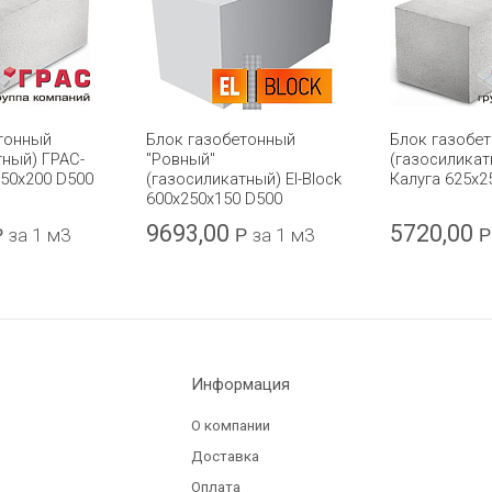
тонный
Блок газобетонный
Блок газобе
тный) ГРАС-
"Ровный"
(газосиликат
250x200 D500
(газосиликатный) El-Block
Калуга 625x2
600х250х150 D500
9693,00
5720,00
Р
за 1 м3
Р
за 1 м3
Р
Информация
О компании
Доставка
Оплата