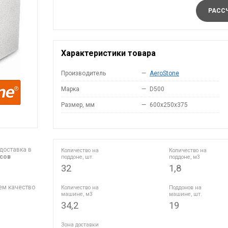
РАССЧ
Характеристики товара
Производитель
—
AeroStone
Марка
—
D500
Размер, мм
—
600x250x375
доставка в
Количество на
Количество на
асов
поддоне, шт.
поддоне, м3
32
1,8
ем качество
Количество на
Поддонов на
машине, м3
машине, шт.
34,2
19
Зона доставки