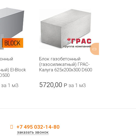
тонный
Блок газобетонный
Блок пенобе
(газосиликатный) ГРАС-
(пеноблок) D-
ый) El-Block
Калуга 625x200x300 D600
625х250х175
D500
5720,00
3300
за 1 м3
Р
за 1 м3
Р
за 
+7 495 032-14-80
заказать звонок