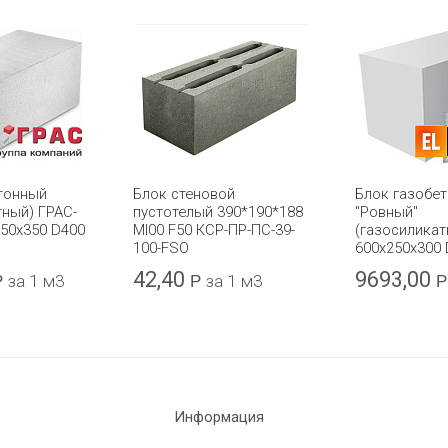
тонный
Блок стеновой
Блок газобе
тный) ГРАС-
пустотелый 390*190*188
"Ровный"
250x350 D400
Ml00 F50 КСР-ПР-ПС-39-
(газосиликатн
100-FSО
600х250х300 
42,40
9693,00
Р
за 1 м3
Р
за 1 м3
Р
Информация