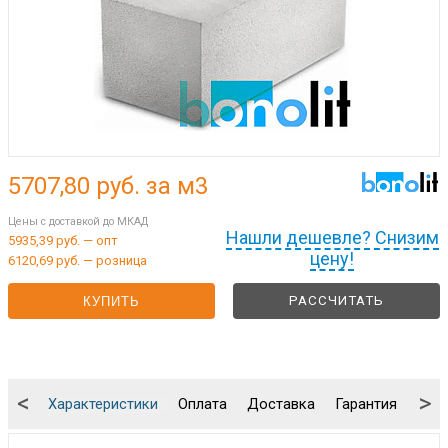
5707,80
руб. за м3
Цены с доставкой до МКАД
Нашли дешевле? Снизим
5935,39 руб. — опт
цену!
6120,69 руб. — розница
РАССЧИТАТЬ
КУПИТЬ
<
>
Характеристики
Оплата
Доставка
Гарантия
Упа