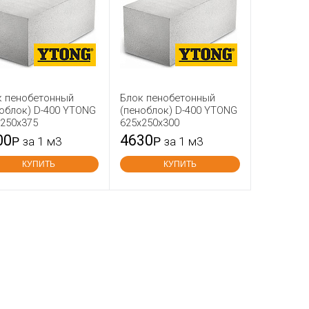
к пенобетонный
Блок пенобетонный
облок) D-400 YTONG
(пеноблок) D-400 YTONG
х250х375
625х250х300
00
4630
Р
за 1 м3
Р
за 1 м3
КУПИТЬ
КУПИТЬ