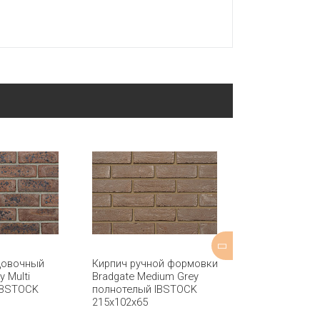
цовочный
Кирпич ручной формовки
Кирпич обли
y Multi
Bradgate Medium Grey
Tradesman Sa
IBSTOCK
полнотелый IBSTOCK
пустотелый I
215x102x65
215x102x65