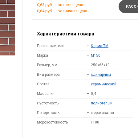
0,63 руб. — оптовая цена
РАССЧ
0,64 руб. — розничная цена
Характеристики товара
Производитель
—
Керма ТМ
Марка
—
M150
Размер, мм
—
250х65х10
Вид размера
—
одинарный
Состав
—
керамический
Масса, кг
—
0,4
Пустотность
—
полнотелый
Поверхность
—
шероховатая
Морозостойкость
—
F100