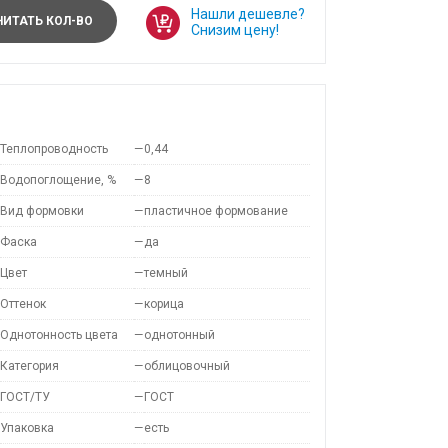
Нашли дешевле?
ИТАТЬ КОЛ-ВО
Снизим цену!
Теплопроводность
—
0,44
Водопоглощение, %
—
8
Вид формовки
—
пластичное формование
Фаска
—
да
Цвет
—
темный
Оттенок
—
корица
Однотонность цвета
—
однотонный
Категория
—
облицовочный
ГОСТ/ТУ
—
ГОСТ
Упаковка
—
есть