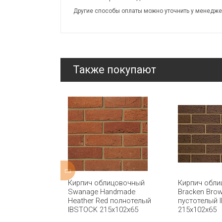
Другие способы оплаты можно уточнить у менедже
Также покупают
ицовочный
Кирпич облицовочный
Кирпич обл
 пустотелый
Swanage Handmade
Bracken Brow
5x102x65
Heather Red полнотелый
пустотелый 
IBSTOCK 215x102x65
215х102х65