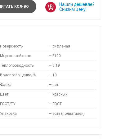
Нашли дешевле?
ИТАТЬ КОЛ-ВО
Снизим цену!
Поверхность
—
рифленая
Морозостойкость
—
F100
Теплопроводность
—
0,19
Водопоглощение, %
—
10
Фаска
—
нет
Цвет
—
красный
ГОСТ/ТУ
—
ГОСТ
Упаковка
—
есть (полиэтилен)