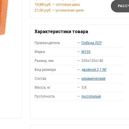
19,88 руб. — оптовая цена
РАССЧ
21,06 руб. — розничная цена
Характеристики товара
Производитель
—
Победа ЛСР
Марка
—
M150
Размер, мм
—
250x120x140
Вид размера
—
двойной 2,1 NF
Состав
—
керамический
Масса, кг
—
3,8
Пустотность
—
пустотелый