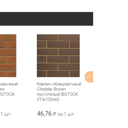
цовочный
Кирпич облицовочный
Кирпич обли
ure
Cheddar Brown
Arden Weathe
IBSTOCK
пустотелый IBSTOCK
полнотелый 
215x102x65
215x102x65
46,76
47,68
 1 шт.
Р
за 1 шт.
Р
за 