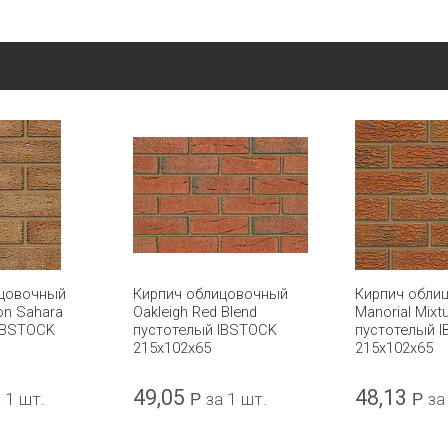
ицовочный
Кирпич облицовочный
Кирпич обли
on Sahara
Oakleigh Red Blend
Manorial Mixt
IBSTOCK
пустотелый IBSTOCK
пустотелый 
215х102х65
215x102x65
49,05
48,13
 1 шт.
Р
за 1 шт.
Р
за