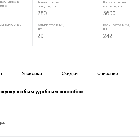
доставка в
Количество на
Количество на
асов
поддоне, шт.
машине, шт.
280
5600
ем качество
Количество в м2,
Количество в м3,
шт.
шт.
29
242
я
Упаковка
Скидки
Описание
покупку любым удобным способом:
ра.