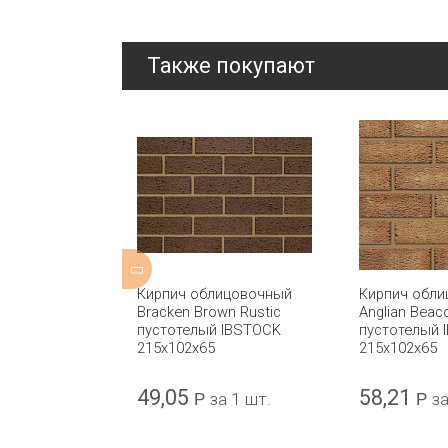
Также покупают
ицовочный WS
Кирпич облицовочный
Кирпич обл
телый CRH
Bracken Brown Rustic
Anglian Beac
пустотелый IBSTOCK
пустотелый 
215х102х65
215x102x65
49,05
58,21
а 1 шт.
Р
за 1 шт.
Р
за