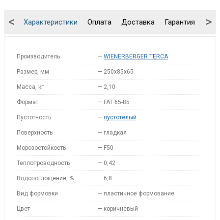
<
>
Характеристики
Оплата
Доставка
Гарантия
Упа
Производитель
—
WIENERBERGER TERCA
Размер, мм
—
250x85x65
Масса, кг
—
2,10
Формат
—
FAT 65-85
Пустотность
—
пустотелый
Поверхность
—
гладкая
Морозостойкость
—
F50
Теплопроводность
—
0,42
Водопоглощение, %
—
6,8
Вид формовки
—
пластичное формование
Цвет
—
коричневый