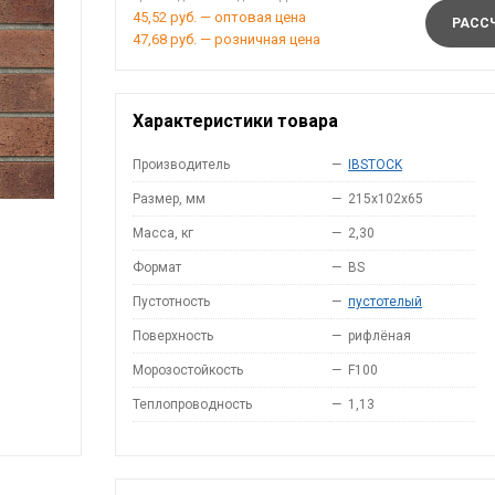
45,52 руб. — оптовая цена
РАССЧ
47,68 руб. — розничная цена
Характеристики товара
Производитель
—
IBSTOCK
Размер, мм
—
215x102x65
Масса, кг
—
2,30
Формат
—
BS
Пустотность
—
пустотелый
Поверхность
—
рифлёная
Морозостойкость
—
F100
Теплопроводность
—
1,13