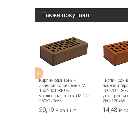
Также покупают
ицовочный
Кирпич одинарный
Кирпич один
Multi
лицевой коричневый М
лицевой тер
 IBSTOCK
150-200 ГЖЕЛЬ
150-200 ГЖЕ
утолщенная стенка М-175
утолщенная 
250x120x65
250x120x65
20,19
14,48
а 1 шт.
Р
за 1 шт.
Р
за