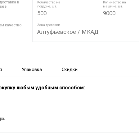
доставка в
Количество на
Количество на
асов
поддоне, шт.
машине, шт.
500
9000
ем качество
Зона доставки
Алтуфьевское / МКАД
я
Упаковка
Скидки
покупку любым удобным способом:
ра.