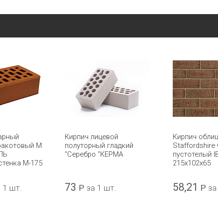
арный
Кирпич лицевой
Кирпич обли
ракотовый М
полуторный гладкий
Staffordshire
ЛЬ
"Серебро "КЕРМА
пустотелый 
стенка М-175
215x102x65
73
58,21
 1 шт.
Р
за 1 шт.
Р
за