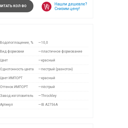
Нашли дешевле?
ИТАТЬ КОЛ-ВО
Снизим цену!
Водопоглощение, %
—
10,0
Вид формовки
—
пластичное формование
Цвет
—
красный
Однотонность цвета
—
пестрый (разнотон)
Цвет ИМПОРТ
—
красный
Оттенок ИМПОРТ
—
пёстрый
Завод изготовитель
—
Throckley
Артикул
—
IB A2756A