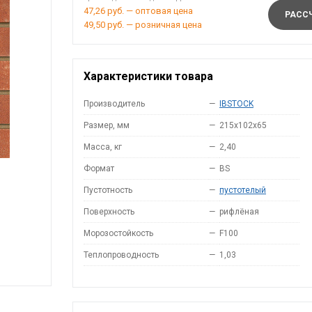
47,26 руб. — оптовая цена
РАССЧ
49,50 руб. — розничная цена
Характеристики товара
Производитель
—
IBSTOCK
Размер, мм
—
215x102x65
Масса, кг
—
2,40
Формат
—
BS
Пустотность
—
пустотелый
Поверхность
—
рифлёная
Морозостойкость
—
F100
Теплопроводность
—
1,03