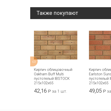
Также покупают
евой
Кирпич облицовочный
Кирпич обл
Бархат
Oakham Buff Multi
Earlston Suns
 Лето" КЕРМА
пустотелый IBSTOCK
пустотелый 
215x102x65
215х102х65
42,16
49,05
шт.
Р
за 1 шт.
Р
за