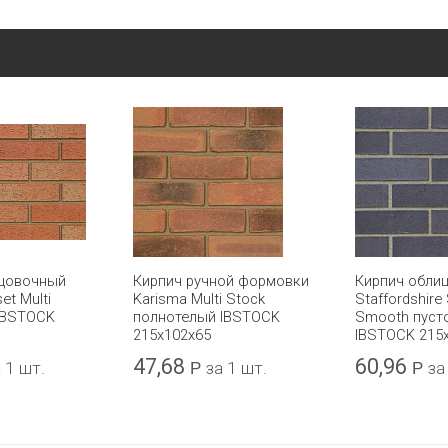
ицовочный
Кирпич ручной формовки
Кирпич обли
et Multi
Karisma Multi Stock
Staffordshire 
IBSTOCK
полнотелый IBSTOCK
Smooth пуст
215x102x65
IBSTOCK 215
47,68
60,96
 1 шт.
Р
за 1 шт.
Р
за