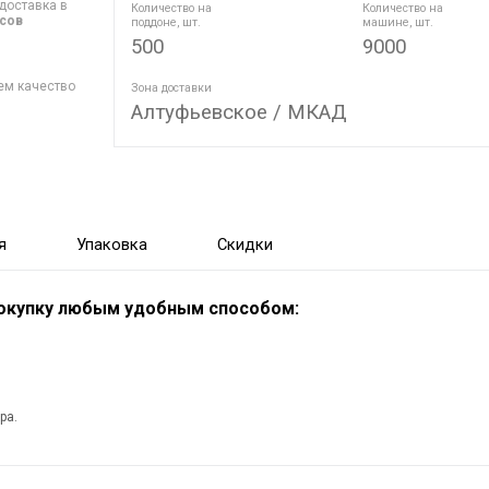
доставка в
Количество на
Количество на
асов
поддоне, шт.
машине, шт.
500
9000
ем качество
Зона доставки
Алтуфьевское / МКАД
я
Упаковка
Скидки
покупку любым удобным способом:
ра.