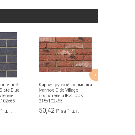
цовочный
Кирпич ручной формовки
Кирпич одина
Slate Blue
Ivanhoe Olde Village
TEREX М-150 
отелый
полнотелый IBSTOCK
x102x65
215x102x65
50,42
46,68
 1 шт.
Р
за 1 шт.
Р
за 