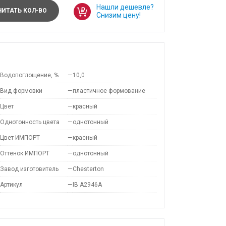
Нашли дешевле?
ИТАТЬ КОЛ-ВО
Снизим цену!
Водопоглощение, %
—
10,0
Вид формовки
—
пластичное формование
Цвет
—
красный
Однотонность цвета
—
однотонный
Цвет ИМПОРТ
—
красный
Оттенок ИМПОРТ
—
однотонный
Завод изготовитель
—
Chesterton
Артикул
—
IB A2946A