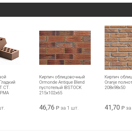
вой
Кирпич облицовочный
Кирпич обли
Гладкий
Ormonde Antique Blend
Oranje полно
Т.СТ.
пустотелый IBSTOCK
208x98x50
ЕРМА
215x102x65
46,76
41,70
шт.
Р
за 1 шт.
Р
за