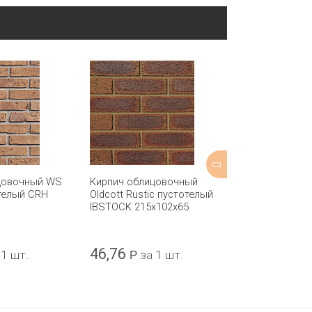
цовочный WS
Кирпич облицовочный
Кирпич одина
телый CRH
Oldcott Rustic пустотелый
"Баварская к
IBSTOCK 215х102х65
дуба) BRAER 
250x120x65
46,76
43,61
 1 шт.
Р
за 1 шт.
Р
за 