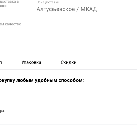
доставка в
Зона доставки
асов
Алтуфьевское / МКАД
ем качество
я
Упаковка
Скидки
покупку любым удобным способом:
ра.