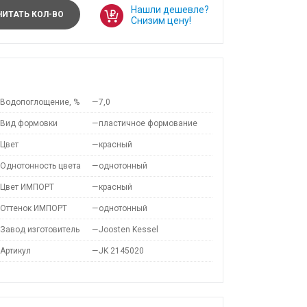
Нашли дешевле?
ИТАТЬ КОЛ-ВО
Снизим цену!
Водопоглощение, %
—
7,0
Вид формовки
—
пластичное формование
Цвет
—
красный
Однотонность цвета
—
однотонный
Цвет ИМПОРТ
—
красный
Оттенок ИМПОРТ
—
однотонный
Завод изготовитель
—
Joosten Kessel
Артикул
—
JK 2145020