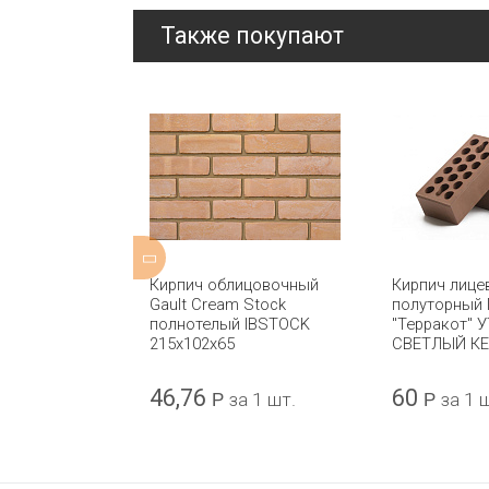
Также покупают
нотелый
Кирпич облицовочный
Кирпич лице
М-200 ГЖЕЛЬ
Gault Cream Stock
полуторный 
полнотелый IBSTOCK
"Терракот" У
215x102x65
СВЕТЛЫЙ К
46,76
60
за 1 шт.
Р
за 1 шт.
Р
за 1 