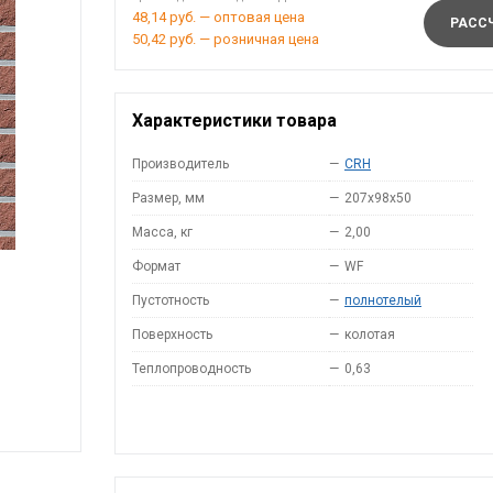
48,14 руб. — оптовая цена
РАССЧ
50,42 руб. — розничная цена
Характеристики товара
Производитель
—
CRH
Размер, мм
—
207x98x50
Масса, кг
—
2,00
Формат
—
WF
Пустотность
—
полнотелый
Поверхность
—
колотая
Теплопроводность
—
0,63