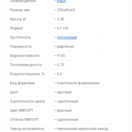
Производитель
—
RAUF
Размер, мм
—
250x85x65
Масса, кг
—
2,40
Формат
—
0,7 НФ
Пустотность
—
пустотелый
Поверхность
—
рифлёная
Морозостойкость
—
F100
Теплопроводность
—
0,70
Водопоглощение, %
—
6,0
Вид формовки
—
пластичное формование
Цвет
—
красный
Однотонность цвета
—
однотонный
Цвет ИМПОРТ
—
красный
Оттенок ИМПОРТ
—
однотонный
Завод изготовитель
—
Никольский кирпичный завод