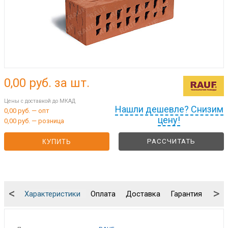
0,00
руб. за шт.
Цены с доставкой до МКАД
Нашли дешевле? Снизим
0,00 руб. — опт
цену!
0,00 руб. — розница
РАССЧИТАТЬ
КУПИТЬ
<
>
Характеристики
Оплата
Доставка
Гарантия
Упа