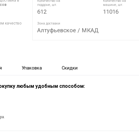
доставка в
Количество на
Количество на
асов
поддоне, шт.
машине, шт.
612
11016
ем качество
Зона доставки
Алтуфьевское / МКАД
я
Упаковка
Скидки
покупку любым удобным способом:
ра.