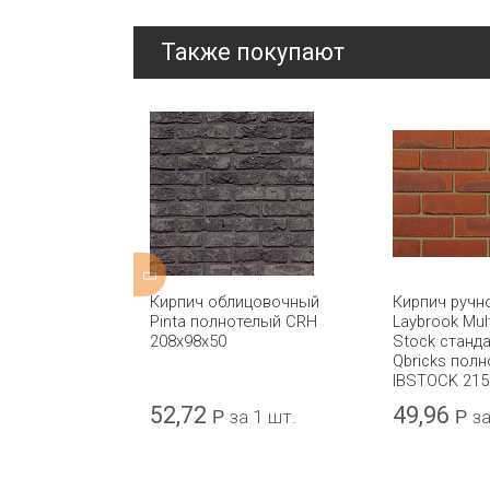
Также покупают
ицовочный
Кирпич облицовочный
Кирпич ручн
ндарт
Pinta полнотелый CRH
Laybrook Mul
ricks
208x98x50
Stock станд
 DAAS
Qbricks пол
15x102x52
IBSTOCK 215
52,72
49,96
а 1 шт.
Р
за 1 шт.
Р
за