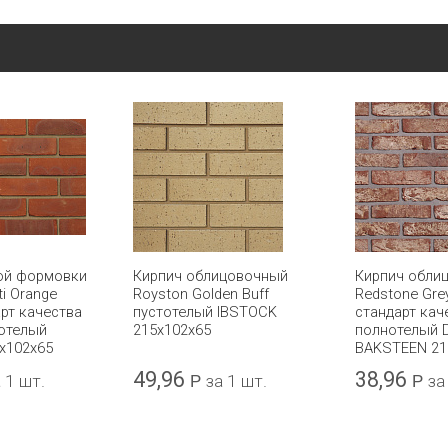
ой формовки
Кирпич облицовочный
Кирпич обли
ti Orange
Royston Golden Buff
Redstone Grey
арт качества
пустотелый IBSTOCK
стандарт кач
нотелый
215x102x65
полнотелый 
x102x65
BAKSTEEN 21
49,96
38,96
 1 шт.
Р
за 1 шт.
Р
за