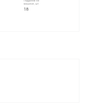
Поддонов на
машине, шт.
18