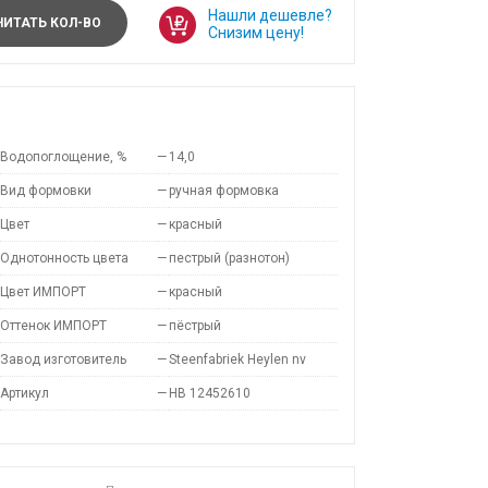
Нашли дешевле?
ИТАТЬ КОЛ-ВО
Снизим цену!
Водопоглощение, %
—
14,0
Вид формовки
—
ручная формовка
Цвет
—
красный
Однотонность цвета
—
пестрый (разнотон)
Цвет ИМПОРТ
—
красный
Оттенок ИМПОРТ
—
пёстрый
Завод изготовитель
—
Steenfabriek Heylen nv
Артикул
—
HB 12452610