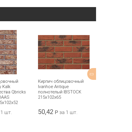
цовочный
Кирпич облицовочный
Кирпич обли
 Kalk
Ivanhoe Antique
Bexhill Red п
ества Qbricks
полнотелый IBSTOCK
IBSTOCK 215x
DAAS
215x102x65
5x102x52
50,42
57,75
 1 шт.
Р
за 1 шт.
Р
за 