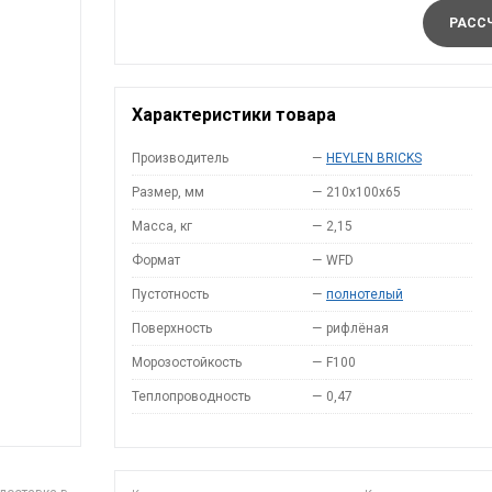
РАССЧ
Характеристики товара
Производитель
—
HEYLEN BRICKS
Размер, мм
—
210x100x65
Масса, кг
—
2,15
Формат
—
WFD
Пустотность
—
полнотелый
Поверхность
—
рифлёная
Морозостойкость
—
F100
Теплопроводность
—
0,47