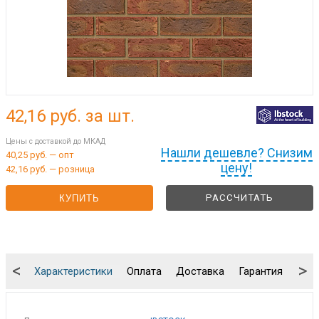
42,16
руб. за шт.
Цены с доставкой до МКАД
Нашли дешевле? Снизим
40,25 руб. — опт
цену!
42,16 руб. — розница
РАССЧИТАТЬ
КУПИТЬ
<
>
Характеристики
Оплата
Доставка
Гарантия
Упа