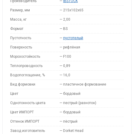
Производитель
—
IBSTOCK
Размер, мм
—
215x102x65
Масса, кг
—
2,00
Формат
—
BS
Пустотность
—
пустотелый
Поверхность
—
рифлёная
Морозостойкость
—
F100
Теплопроводность
—
0,89
Водопоглощение, %
—
16,0
Вид формовки
—
пластичное формование
Цвет
—
бордовый
Однотонность цвета
—
пестрый (разнотон)
Цвет ИМПОРТ
—
бордовый
Оттенок ИМПОРТ
—
пёстрый
Завод изготовитель
—
Dorket Head