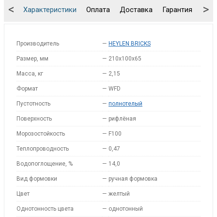
<
>
Характеристики
Оплата
Доставка
Гарантия
Упа
Производитель
—
HEYLEN BRICKS
Размер, мм
—
210x100x65
Масса, кг
—
2,15
Формат
—
WFD
Пустотность
—
полнотелый
Поверхность
—
рифлёная
Морозостойкость
—
F100
Теплопроводность
—
0,47
Водопоглощение, %
—
14,0
Вид формовки
—
ручная формовка
Цвет
—
желтый
Однотонность цвета
—
однотонный