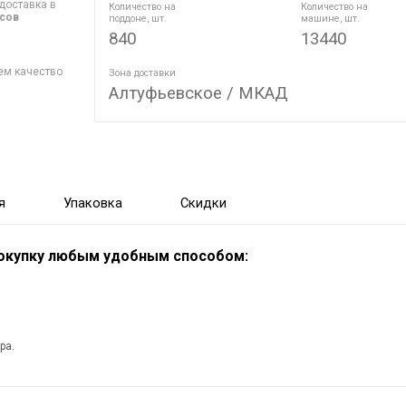
доставка в
Количество на
Количество на
асов
поддоне, шт.
машине, шт.
840
13440
ем качество
Зона доставки
Алтуфьевское / МКАД
я
Упаковка
Скидки
покупку любым удобным способом:
ра.