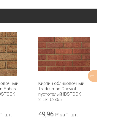
цовочный
Кирпич облицовочный
Кирпич обли
on Sahara
Tradesman Cheviot
Sonsbeek пол
IBSTOCK
пустотелый IBSTOCK
DAAS BAKSTE
215x102x65
215x102x52
49,96
37,59
 1 шт.
Р
за 1 шт.
Р
за 