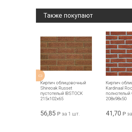
Также покупают
ицовочный
Кирпич облицовочный
Кирпич обл
vest Antique
Shireoak Russet
Kardinaal Ro
 IBSTOCK
пустотелый IBSTOCK
полнотелый
215x102x65
208x98x50
56,85
41,70
а 1 шт.
Р
за 1 шт.
Р
за