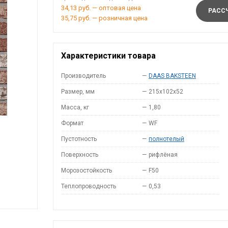
34,13 руб. — оптовая цена
РАССЧ
35,75 руб. — розничная цена
Характеристики товара
Производитель
—
DAAS BAKSTEEN
Размер, мм
—
215x102x52
Масса, кг
—
1,80
Формат
—
WF
Пустотность
—
полнотелый
Поверхность
—
рифлёная
Морозостойкость
—
F50
Теплопроводность
—
0,53