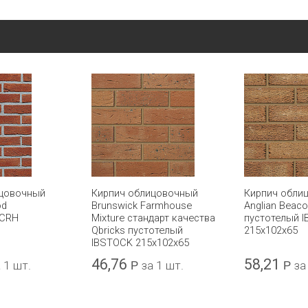
ицовочный
Кирпич облицовочный
Кирпич обли
od
Brunswick Farmhouse
Anglian Beac
 CRH
Mixture стандарт качества
пустотелый 
Qbricks пустотелый
215x102x65
IBSTOCK 215x102x65
46,76
58,21
 1 шт.
Р
за 1 шт.
Р
за