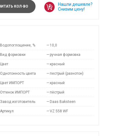
Нашли дешевле?
ИТАТЬ КОЛ-ВО
Снизим цену!
Водопоглощение, %
—
10,0
Вид формовки
—
ручная формовка
Цвет
—
красный
Однотонность цвета
—
пестрый (разнотон)
Цвет ИМПОРТ
—
красный
Оттенок ИМПОРТ
—
пёстрый
Завод изготовитель
—
Daas Baksteen
Артикул
—
VZ 558 WF