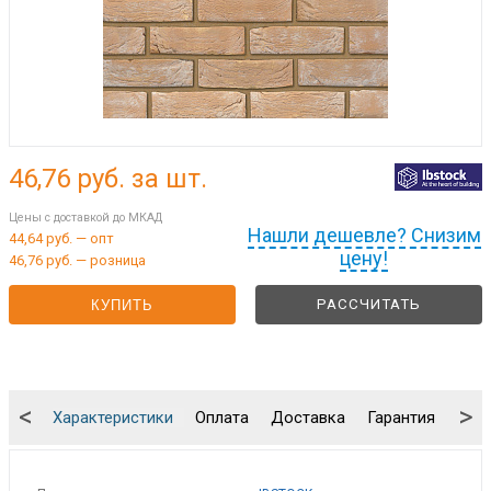
46,76
руб. за шт.
Цены с доставкой до МКАД
Нашли дешевле? Снизим
44,64 руб. — опт
цену!
46,76 руб. — розница
РАССЧИТАТЬ
КУПИТЬ
<
>
Характеристики
Оплата
Доставка
Гарантия
Упа