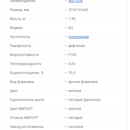
Производитель
—
IBSTOCK
Размер, мм
—
215x102x65
Масса, кг
—
1,90
Формат
—
BS
Пустотность
—
полнотелый
Поверхность
—
рифлёная
Морозостойкость
—
F100
Теплопроводность
—
0,65
Водопоглощение, %
—
25,0
Вид формовки
—
ручная формовка
Цвет
—
желтый
Однотонность цвета
—
пестрый (разнотон)
Цвет ИМПОРТ
—
жёлтый
Оттенок ИМПОРТ
—
пёстрый
Завод изготовитель
—
Leicester