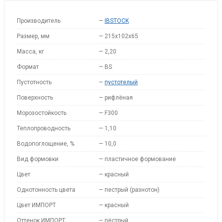
Производитель
—
IBSTOCK
Размер, мм
—
215x102x65
Масса, кг
—
2,20
Формат
—
BS
Пустотность
—
пустотелый
Поверхность
—
рифлёная
Морозостойкость
—
F300
Теплопроводность
—
1,10
Водопоглощение, %
—
10,0
Вид формовки
—
пластичное формование
Цвет
—
красный
Однотонность цвета
—
пестрый (разнотон)
Цвет ИМПОРТ
—
красный
Оттенок ИМПОРТ
—
пёстрый