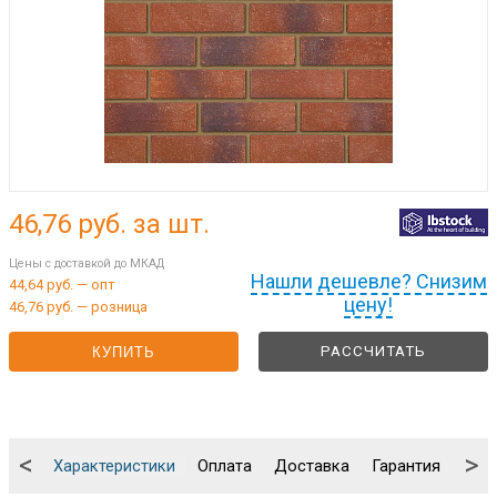
46,76
руб. за шт.
Цены с доставкой до МКАД
Нашли дешевле? Снизим
44,64 руб. — опт
цену!
46,76 руб. — розница
РАССЧИТАТЬ
КУПИТЬ
<
>
Характеристики
Оплата
Доставка
Гарантия
Упа