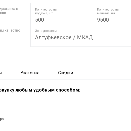
доставка в
Количество на
Количество на
асов
поддоне, шт.
машине, шт.
500
9500
ем качество
Зона доставки
Алтуфьевское / МКАД
я
Упаковка
Скидки
покупку любым удобным способом:
ра.