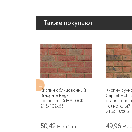
Также покупают
ицовочный
Кирпич облицовочный
Кирпич ручн
Farmhouse
Bradgate Regal
Capital Multi
лнотелый
полнотелый IBSTOCK
стандарт кач
5x102x65
215x102x65
полнотелый
215x102x65
50,42
49,96
а 1 шт.
Р
за 1 шт.
Р
за