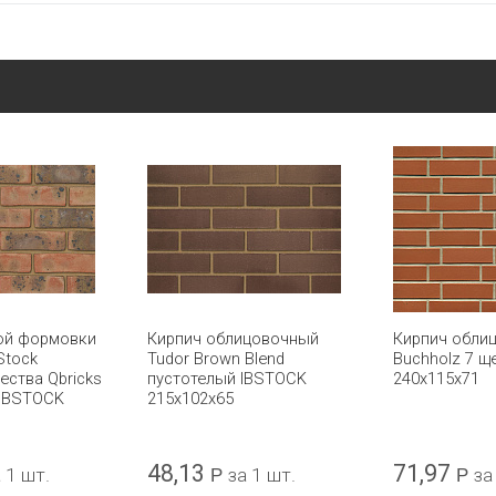
ой формовки
Кирпич облицовочный
Кирпич обли
 Stock
Tudor Brown Blend
Buchholz 7 щ
ества Qbricks
пустотелый IBSTOCK
240х115х71
 IBSTOCK
215x102x65
48,13
71,97
 1 шт.
Р
за 1 шт.
Р
за