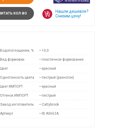
Нашли дешевле?
ИТАТЬ КОЛ-ВО
Снизим цену!
Водопоглощение, %
—
10,0
Вид формовки
—
пластичное формование
Цвет
—
красный
Однотонность цвета
—
пестрый (разнотон)
Цвет ИМПОРТ
—
красный
Оттенок ИМПОРТ
—
пёстрый
Завод изготовитель
—
Cattybrook
Артикул
—
IB A0662A