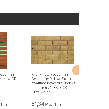
цовочный
Кирпич облицовочный
Кирпич обли
елевой CRH
Sevenoaks Yellow Stock
Purple GS по
стандарт качества Qbricks
CRH 208x98x5
полнотелый IBSTOCK
215х102х65
51,34
40,79
 1 шт.
Р
за 1 шт.
Р
за 