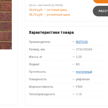
Цены с доставкой до МКАД
44,64 руб. — оптовая цена
РАССЧ
46,76 руб. — розничная цена
Характеристики товара
Производитель
—
IBSTOCK
Размер, мм
—
215x102x65
Масса, кг
—
2,20
Формат
—
BS
Пустотность
—
пустотелый
Поверхность
—
рифлёная
Морозостойкость
—
F300
Теплопроводность
—
1,10