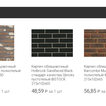
ицовочный
Кирпич облицовочный
Кирпич обли
a полнотелый
Holbrook Sandfaced Black
Barcombe Mul
50
стандарт качества Qbricks
полнотелый 
пустотелый IBSTOCK
215x102x65
215x102x65
48,59
56,85
 1 шт.
Р
за 1 шт.
Р
за