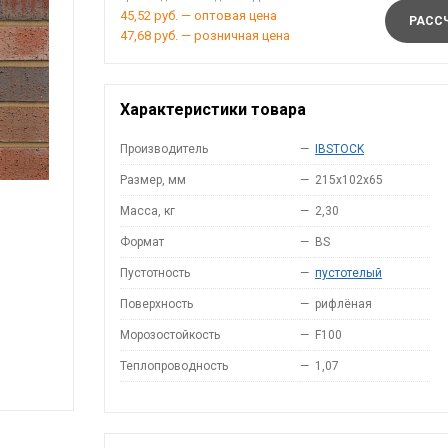
45,52 руб. — оптовая цена
РАССЧ
47,68 руб. — розничная цена
Характеристики товара
Производитель
—
IBSTOCK
Размер, мм
—
215x102x65
Масса, кг
—
2,30
Формат
—
BS
Пустотность
—
пустотелый
Поверхность
—
рифлёная
Морозостойкость
—
F100
Теплопроводность
—
1,07