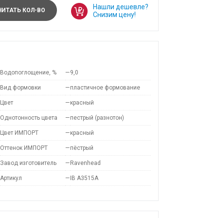
Нашли дешевле?
ИТАТЬ КОЛ-ВО
Снизим цену!
Водопоглощение, %
—
9,0
Вид формовки
—
пластичное формование
Цвет
—
красный
Однотонность цвета
—
пестрый (разнотон)
Цвет ИМПОРТ
—
красный
Оттенок ИМПОРТ
—
пёстрый
Завод изготовитель
—
Ravenhead
Артикул
—
IB A3515A