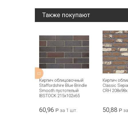
Также покупают
ицовочный
Кирпич облицовочный
Кирпич обл
левой CRH
Staffordshire Blue Brindle
Classic Sepi
Smooth пустотелый
CRH 208x98x
IBSTOCK 215x102x65
60,96
50,88
а 1 шт.
Р
за 1 шт.
Р
за