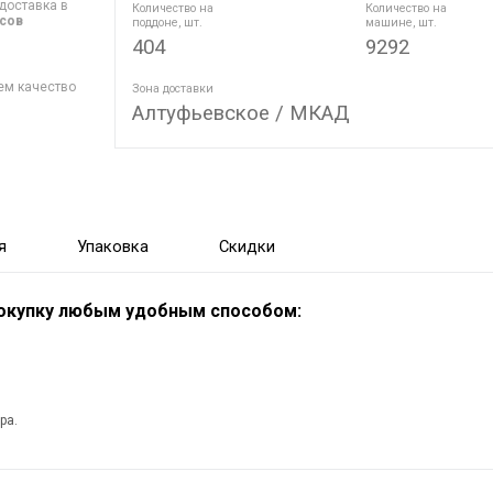
доставка в
Количество на
Количество на
асов
поддоне, шт.
машине, шт.
404
9292
ем качество
Зона доставки
Алтуфьевское / МКАД
я
Упаковка
Скидки
покупку любым удобным способом:
ра.