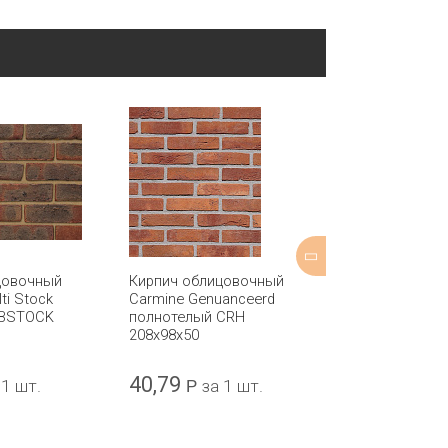
цовочный
Кирпич облицовочный
Кирпич обли
ti Stock
Carmine Genuanceerd
Geel ZZ полн
IBSTOCK
полнотелый CRH
207x98x50
208x98x50
40,79
42,62
 1 шт.
Р
за 1 шт.
Р
за 