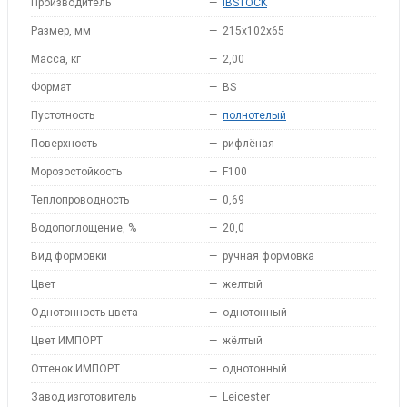
Производитель
—
IBSTOCK
Размер, мм
—
215x102x65
Масса, кг
—
2,00
Формат
—
BS
Пустотность
—
полнотелый
Поверхность
—
рифлёная
Морозостойкость
—
F100
Теплопроводность
—
0,69
Водопоглощение, %
—
20,0
Вид формовки
—
ручная формовка
Цвет
—
желтый
Однотонность цвета
—
однотонный
Цвет ИМПОРТ
—
жёлтый
Оттенок ИМПОРТ
—
однотонный
Завод изготовитель
—
Leicester