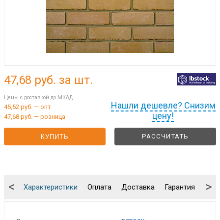
47,68
руб. за шт.
Цены с доставкой до МКАД
Нашли дешевле? Снизим
45,52 руб. — опт
цену!
47,68 руб. — розница
РАССЧИТАТЬ
КУПИТЬ
<
>
Характеристики
Оплата
Доставка
Гарантия
Упа