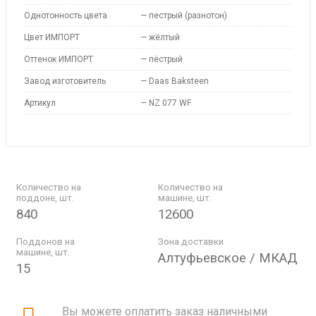
Однотонность цвета
—
пестрый (разнотон)
Цвет ИМПОРТ
—
жёлтый
Оттенок ИМПОРТ
—
пёстрый
Завод изготовитель
—
Daas Baksteen
Артикул
—
NZ 077 WF
Количество на
Количество на
поддоне, шт.
машине, шт.
840
12600
Поддонов на
Зона доставки
машине, шт.
Алтуфьевское / МКАД
15
Вы можете оплатить заказ наличными