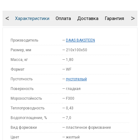
<
>
Характеристики
Оплата
Доставка
Гарантия
Упа
Производитель
—
DAAS BAKSTEEN
Размер, мм
—
210x100x50
Масса, кг
—
1,80
Формат
—
WF
Пустотность
—
пустотелый
Поверхность
—
гладкая
Морозостойкость
—
F300
Теплопроводность
—
0,43
Водопоглощение, %
—
7,0
Вид формовки
—
пластичное формование
Цвет
—
желтый