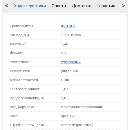
<
>
Характеристики
Оплата
Доставка
Гарантия
Упа
Производитель
—
IBSTOCK
Размер, мм
—
215х102х65
Масса, кг
—
2,40
Формат
—
BS
Пустотность
—
пустотелый
Поверхность
—
рифлёная
Морозостойкость
—
F100
Теплопроводность
—
1,07
Водопоглощение, %
—
9,0
Вид формовки
—
пластичное формование
Цвет
—
красный
Однотонность цвета
—
пестрый (разнотон)