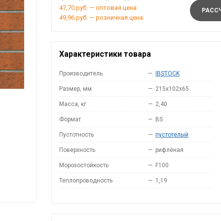
47,70 руб. — оптовая цена
РАССЧ
49,96 руб. — розничная цена
Характеристики товара
Производитель
—
IBSTOCK
Размер, мм
—
215x102x65
Масса, кг
—
2,40
Формат
—
BS
Пустотность
—
пустотелый
Поверхность
—
рифлёная
Морозостойкость
—
F100
Теплопроводность
—
1,19