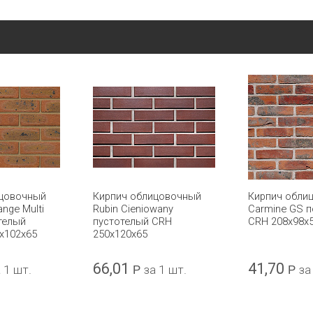
ицовочный
Кирпич облицовочный
Кирпич обли
nge Multi
Rubin Cieniowany
Carmine GS 
телый
пустотелый CRH
CRH 208x98x
x102x65
250х120х65
66,01
41,70
 1 шт.
Р
за 1 шт.
Р
за