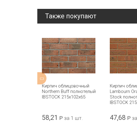
Также покупают
ицовочный
Кирпич облицовочный
Кирпич обл
den
Northern Buff полнотелый
Lambourn Ora
 IBSTOCK
IBSTOCK 215x102x65
Stock полно
IBSTOCK 215
58,21
47,68
а 1 шт.
Р
за 1 шт.
Р
за