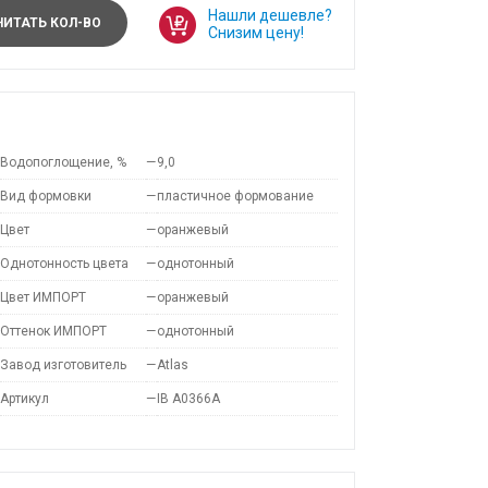
Нашли дешевле?
ИТАТЬ КОЛ-ВО
Снизим цену!
Водопоглощение, %
—
9,0
Вид формовки
—
пластичное формование
Цвет
—
оранжевый
Однотонность цвета
—
однотонный
Цвет ИМПОРТ
—
оранжевый
Оттенок ИМПОРТ
—
однотонный
Завод изготовитель
—
Atlas
Артикул
—
IB A0366A