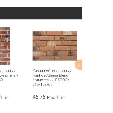
цовочный
Кирпич облицовочный
Кирпич обли
полнотелый
Ivanhoe Athena Blend
Hamar полно
50
полнотелый IBSTOCK
BAKSTEEN 21
215x102x65
46,76
36,67
 1 шт.
Р
за 1 шт.
Р
за 