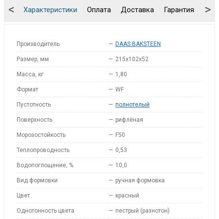
<
>
Характеристики
Оплата
Доставка
Гарантия
Упа
Производитель
—
DAAS BAKSTEEN
Размер, мм
—
215x102x52
Масса, кг
—
1,80
Формат
—
WF
Пустотность
—
полнотелый
Поверхность
—
рифлёная
Морозостойкость
—
F50
Теплопроводность
—
0,53
Водопоглощение, %
—
10,0
Вид формовки
—
ручная формовка
Цвет
—
красный
Однотонность цвета
—
пестрый (разнотон)