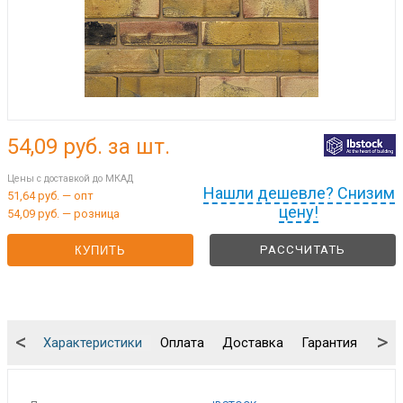
54,09
руб. за шт.
Цены с доставкой до МКАД
Нашли дешевле? Снизим
51,64 руб. — опт
цену!
54,09 руб. — розница
РАССЧИТАТЬ
КУПИТЬ
<
>
Характеристики
Оплата
Доставка
Гарантия
Упа