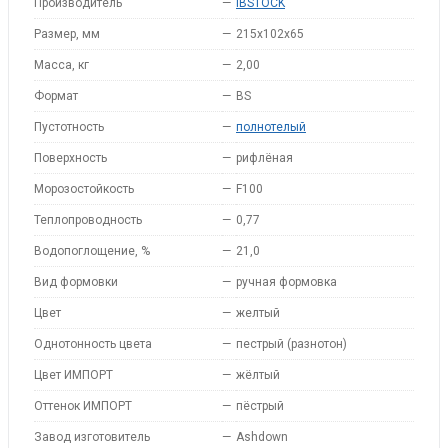
Производитель
—
IBSTOCK
Размер, мм
—
215x102x65
Масса, кг
—
2,00
Формат
—
BS
Пустотность
—
полнотелый
Поверхность
—
рифлёная
Морозостойкость
—
F100
Теплопроводность
—
0,77
Водопоглощение, %
—
21,0
Вид формовки
—
ручная формовка
Цвет
—
желтый
Однотонность цвета
—
пестрый (разнотон)
Цвет ИМПОРТ
—
жёлтый
Оттенок ИМПОРТ
—
пёстрый
Завод изготовитель
—
Ashdown