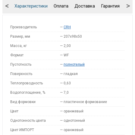
<
>
Характеристики
Оплата
Доставка
Гарантия
Упа
Производитель
—
CRH
Размер, мм
—
207x98x50
Масса, кг
—
2,00
Формат
—
WF
Пустотность
—
полнотелый
Поверхность
—
гладкая
Теплопроводность
—
0,63
Водопоглощение, %
—
7,0
Вид формовки
—
пластичное формование
Цвет
—
оранжевый
Однотонность цвета
—
однотонный
Цвет ИМПОРТ
—
оранжевый