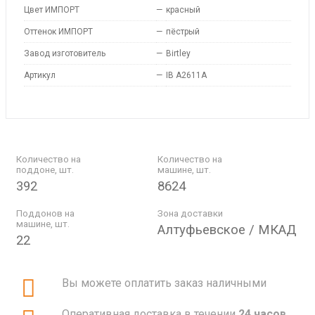
Цвет ИМПОРТ
—
красный
Оттенок ИМПОРТ
—
пёстрый
Завод изготовитель
—
Birtley
Артикул
—
IB A2611A
Количество на
Количество на
поддоне, шт.
машине, шт.
392
8624
Поддонов на
Зона доставки
машине, шт.
Алтуфьевское / МКАД
22
Вы можете оплатить заказ наличными
Оперативная доставка в течении
24 часов