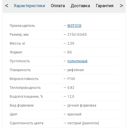
<
>
Характеристики
Оплата
Доставка
Гарантия
Упа
Производитель
—
IBSTOCK
Размер, мм
—
215x102x65
Масса, кг
—
2,50
Формат
—
BS
Пустотность
—
полнотелый
Поверхность
—
рифлёная
Морозостойкость
—
F100
Теплопроводность
—
0,82
Водопоглощение, %
—
12,0
Вид формовки
—
ручная формовка
Цвет
—
красный
Однотонность цвета
—
пестрый (разнотон)