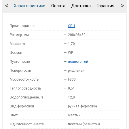
<
>
Характеристики
Оплата
Доставка
Гарантия
Упа
Производитель
—
CRH
Размер, мм
—
208x98x50
Масса, кг
—
1,70
Формат
—
WF
Пустотность
—
полнотелый
Поверхность
—
рифлёная
Морозостойкость
—
F300
Теплопроводность
—
0,51
Водопоглощение, %
—
12,0
Вид формовки
—
ручная формовка
Цвет
—
желтый
Однотонность цвета
—
пестрый (разнотон)