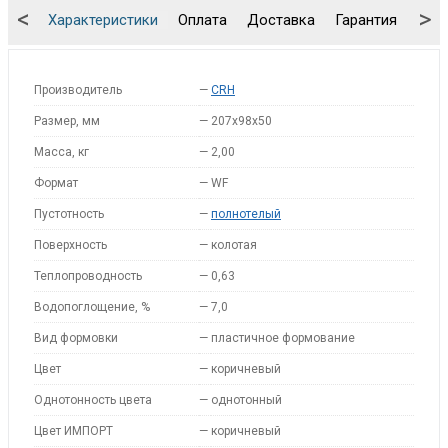
<
>
Характеристики
Оплата
Доставка
Гарантия
Упа
Производитель
—
CRH
Размер, мм
—
207x98x50
Масса, кг
—
2,00
Формат
—
WF
Пустотность
—
полнотелый
Поверхность
—
колотая
Теплопроводность
—
0,63
Водопоглощение, %
—
7,0
Вид формовки
—
пластичное формование
Цвет
—
коричневый
Однотонность цвета
—
однотонный
Цвет ИМПОРТ
—
коричневый