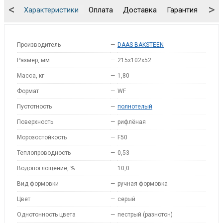
<
>
Характеристики
Оплата
Доставка
Гарантия
Упа
Производитель
—
DAAS BAKSTEEN
Размер, мм
—
215x102x52
Масса, кг
—
1,80
Формат
—
WF
Пустотность
—
полнотелый
Поверхность
—
рифлёная
Морозостойкость
—
F50
Теплопроводность
—
0,53
Водопоглощение, %
—
10,0
Вид формовки
—
ручная формовка
Цвет
—
серый
Однотонность цвета
—
пестрый (разнотон)