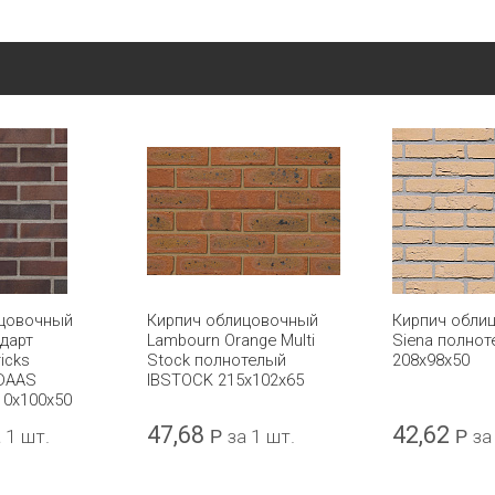
ицовочный
Кирпич облицовочный
Кирпич обли
ндарт
Lambourn Orange Multi
Siena полно
icks
Stock полнотелый
208x98x50
 DAAS
IBSTOCK 215x102x65
10x100x50
47,68
42,62
 1 шт.
Р
за 1 шт.
Р
за