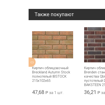
Также покупают
ицовочный
Кирпич облицовочный
Кирпич обл
idge Stock
Breckland Autumn Stock
Brenden ста
 IBSTOCK
полнотелый IBSTOCK
качества Qbr
215x102x65
пустотелый
BAKSTEEN 2
47,68
36,21
а 1 шт.
Р
за 1 шт.
Р
за