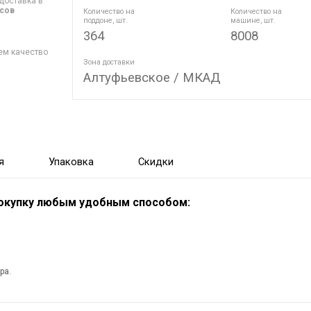
доставка в
асов
Количество на
Количество на
поддоне, шт.
машине, шт.
364
8008
ем качество
Зона доставки
Алтуфьевское / МКАД
я
Упаковка
Скидки
покупку любым удобным способом:
ра.