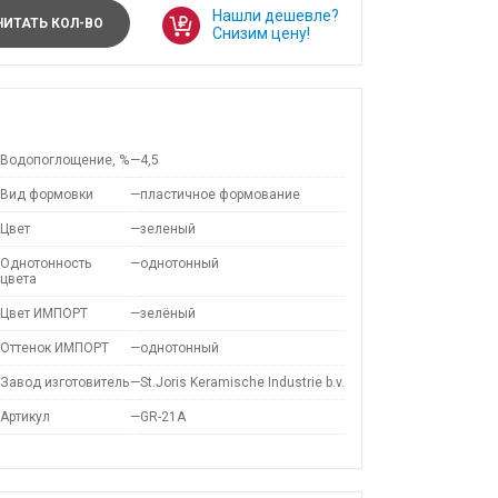
Нашли дешевле?
ИТАТЬ КОЛ-ВО
Снизим цену!
Водопоглощение, %
—
4,5
Вид формовки
—
пластичное формование
Цвет
—
зеленый
Однотонность
—
однотонный
цвета
Цвет ИМПОРТ
—
зелёный
Оттенок ИМПОРТ
—
однотонный
Завод изготовитель
—
St.Joris Keramische Industrie b.v.
Артикул
—
GR-21A