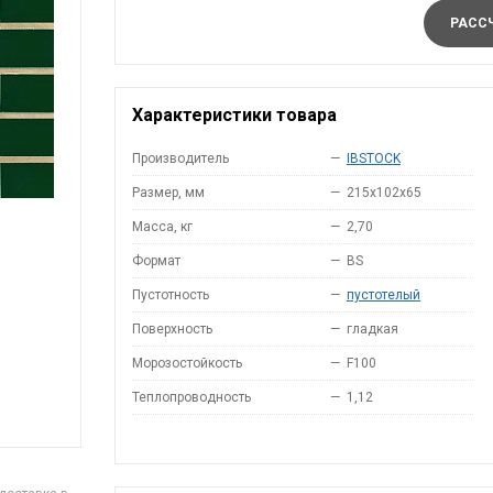
РАССЧ
Характеристики товара
Производитель
—
IBSTOCK
Размер, мм
—
215x102x65
Масса, кг
—
2,70
Формат
—
BS
Пустотность
—
пустотелый
Поверхность
—
гладкая
Морозостойкость
—
F100
Теплопроводность
—
1,12