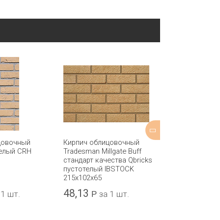
цовочный
Кирпич облицовочный
Кирпич обли
телый CRH
Tradesman Millgate Buff
Beckley Mediu
стандарт качества Qbricks
Stock полнот
пустотелый IBSTOCK
IBSTOCK 215x
215x102x65
48,13
56,85
 1 шт.
Р
за 1 шт.
Р
за 