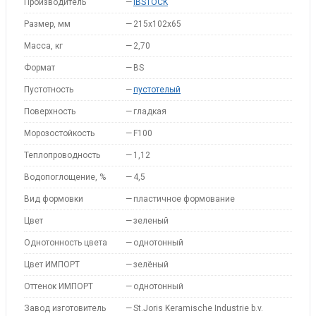
Производитель
—
IBSTOCK
Размер, мм
—
215x102x65
Масса, кг
—
2,70
Формат
—
BS
Пустотность
—
пустотелый
Поверхность
—
гладкая
Морозостойкость
—
F100
Теплопроводность
—
1,12
Водопоглощение, %
—
4,5
Вид формовки
—
пластичное формование
Цвет
—
зеленый
Однотонность цвета
—
однотонный
Цвет ИМПОРТ
—
зелёный
Оттенок ИМПОРТ
—
однотонный
Завод изготовитель
—
St.Joris Keramische Industrie b.v.