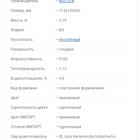
Производитель
—
IBSTOCK
Размер, мм
—
215x102x65
Масса, кг
—
2,70
Формат
—
BS
Пустотность
—
пустотелый
Поверхность
—
гладкая
Морозостойкость
—
F100
Теплопроводность
—
1,12
Водопоглощение, %
—
4,5
Вид формовки
—
пластичное формование
Цвет
—
оранжевый
Однотонность цвета
—
однотонный
Цвет ИМПОРТ
—
оранжевый
Оттенок ИМПОРТ
—
однотонный
Завод изготовитель
—
St.Joris Keramische Industrie b.v.