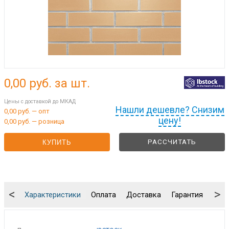
0,00
руб. за шт.
Цены с доставкой до МКАД
Нашли дешевле? Снизим
0,00 руб. — опт
цену!
0,00 руб. — розница
РАССЧИТАТЬ
КУПИТЬ
<
>
Характеристики
Оплата
Доставка
Гарантия
Упа