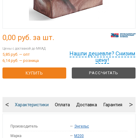
0,00
руб. за шт.
Цены с доставкой до МКАД
Нашли дешевле? Снизим
5,85 руб. — опт
цену!
6,14 руб. — розница
РАССЧИТАТЬ
КУПИТЬ
<
>
Характеристики
Оплата
Доставка
Гарантия
Упа
Производитель
—
Энгельс
Марка
—
M200