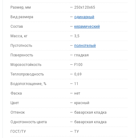
Размер, мм
—
250x120x65
Вид размера
—
одинарный
Состав
—
керамический
Масса, кг
—
3,5
Пустотность
—
полнотелый
Поверхность
—
гладкая
Морозостойкость
—
F100
Теплопроводность
—
0,69
Водопоглощение, %
—
11
Фаска
—
нет
Цвет
—
красный
Оттенок
—
баварская кладка
Однотонность цвета
—
баварская кладка
ГОСТ/ТУ
—
ТУ