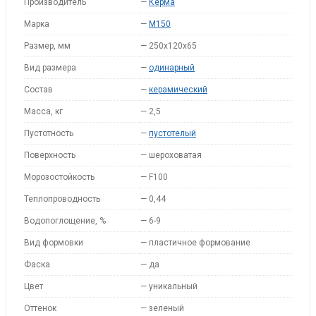
Производитель
—
Керма
Марка
—
M150
Размер, мм
—
250х120х65
Вид размера
—
одинарный
Состав
—
керамический
Масса, кг
—
2,5
Пустотность
—
пустотелый
Поверхность
—
шероховатая
Морозостойкость
—
F100
Теплопроводность
—
0,44
Водопоглощение, %
—
6-9
Вид формовки
—
пластичное формование
Фаска
—
да
Цвет
—
уникальный
Оттенок
—
зеленый