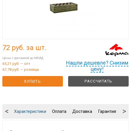
72
руб. за шт.
Цены с доставкой до МКАД
Нашли дешевле? Снизим
65,21 руб. — опт
цену!
67,78 руб. — розница
РАССЧИТАТЬ
КУПИТЬ
<
>
Характеристики
Оплата
Доставка
Гарантия
Упа