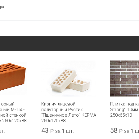
ра.
торный
Кирпич лицевой
Плитка под к
сный М-150-
полуторный Рустик
Strong" 10мм
нной стенкой
"Пшеничное Лето" КЕРМА
250х65х10
 250x120x88
250x120x88
43
58
шт.
Р
за 1 шт.
Р
за 1 ш