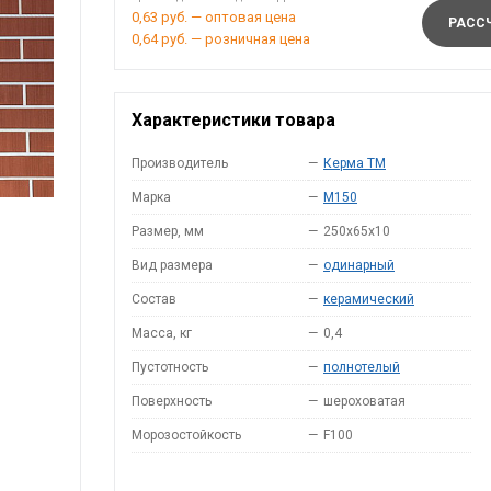
0,63 руб. — оптовая цена
РАССЧ
0,64 руб. — розничная цена
Характеристики товара
Производитель
—
Керма ТМ
Марка
—
M150
Размер, мм
—
250х65х10
Вид размера
—
одинарный
Состав
—
керамический
Масса, кг
—
0,4
Пустотность
—
полнотелый
Поверхность
—
шероховатая
Морозостойкость
—
F100