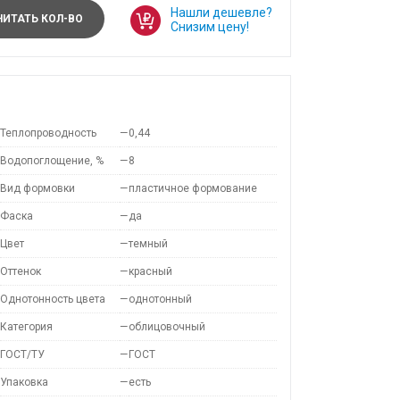
Нашли дешевле?
ИТАТЬ КОЛ-ВО
Снизим цену!
Теплопроводность
—
0,44
Водопоглощение, %
—
8
Вид формовки
—
пластичное формование
Фаска
—
да
Цвет
—
темный
Оттенок
—
красный
Однотонность цвета
—
однотонный
Категория
—
облицовочный
ГОСТ/ТУ
—
ГОСТ
Упаковка
—
есть