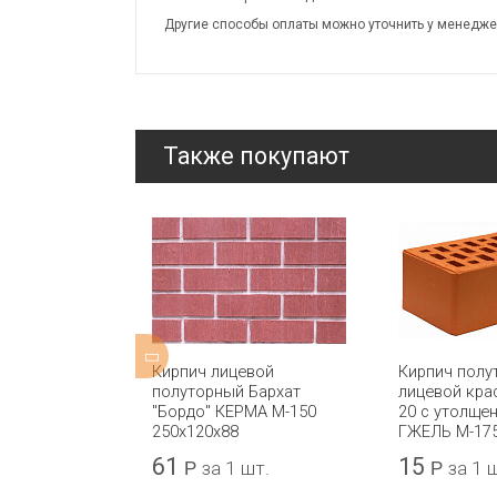
Другие способы оплаты можно уточнить у менедже
Также покупают
Ф мокко
Кирпич лицевой
Кирпич полу
X
полуторный Бархат
лицевой кра
"Бордо" КЕРМА М-150
20 с утолще
250x120x88
ГЖЕЛЬ М-175
61
15
а 1 шт.
Р
за 1 шт.
Р
за 1 