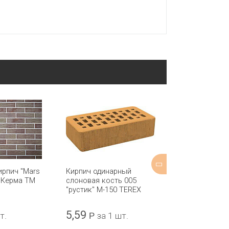
ирпич "Mars
Кирпич одинарный
Плитка под к
 Керма ТМ
слоновая кость 005
темный гладк
"рустик" М-150 TEREX
Керма ТМ 250
5,59
52
т.
Р
за 1 шт.
Р
за 1 ш