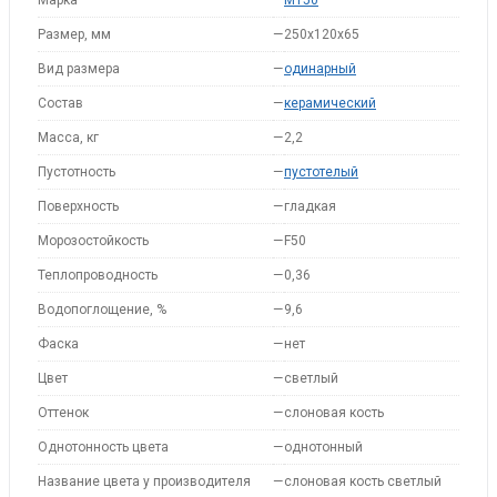
Марка
—
M150
Размер, мм
—
250x120x65
Вид размера
—
одинарный
Состав
—
керамический
Масса, кг
—
2,2
Пустотность
—
пустотелый
Поверхность
—
гладкая
Морозостойкость
—
F50
Теплопроводность
—
0,36
Водопоглощение, %
—
9,6
Фаска
—
нет
Цвет
—
светлый
Оттенок
—
слоновая кость
Однотонность цвета
—
однотонный
Название цвета у производителя
—
слоновая кость светлый