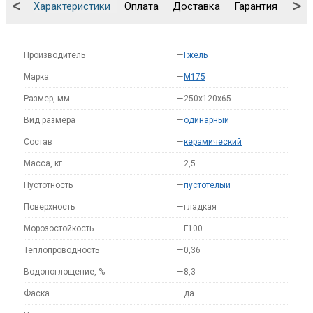
<
>
Характеристики
Оплата
Доставка
Гарантия
Упа
Производитель
—
Гжель
Марка
—
M175
Размер, мм
—
250x120x65
Вид размера
—
одинарный
Состав
—
керамический
Масса, кг
—
2,5
Пустотность
—
пустотелый
Поверхность
—
гладкая
Морозостойкость
—
F100
Теплопроводность
—
0,36
Водопоглощение, %
—
8,3
Фаска
—
да