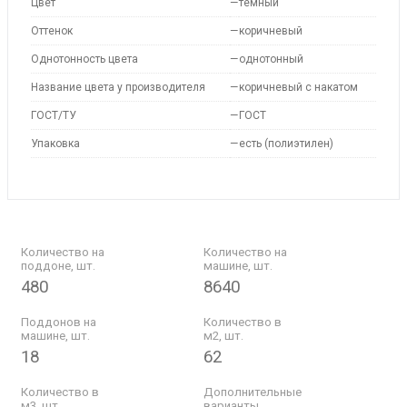
Цвет
—
темный
Оттенок
—
коричневый
Однотонность цвета
—
однотонный
Название цвета у производителя
—
коричневый с накатом
ГОСТ/ТУ
—
ГОСТ
Упаковка
—
есть (полиэтилен)
Количество на
Количество на
поддоне, шт.
машине, шт.
480
8640
Поддонов на
Количество в
машине, шт.
м2, шт.
18
62
Количество в
Дополнительные
м3, шт.
варианты