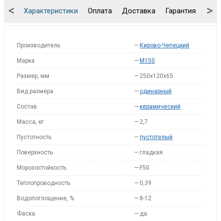
<
>
Характеристики
Оплата
Доставка
Гарантия
Упа
Производитель
—
Кирово-Чепецкий
Марка
—
M150
Размер, мм
—
250x120x65
Вид размера
—
одинарный
Состав
—
керамический
Масса, кг
—
2,7
Пустотность
—
пустотелый
Поверхность
—
гладкая
Морозостойкость
—
F50
Теплопроводность
—
0,39
Водопоглощение, %
—
8-12
Фаска
—
да