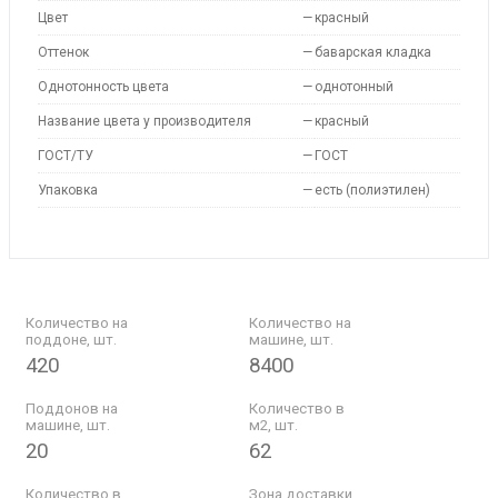
Цвет
—
красный
Оттенок
—
баварская кладка
Однотонность цвета
—
однотонный
Название цвета у производителя
—
красный
ГОСТ/ТУ
—
ГОСТ
Упаковка
—
есть (полиэтилен)
Количество на
Количество на
поддоне, шт.
машине, шт.
420
8400
Поддонов на
Количество в
машине, шт.
м2, шт.
20
62
Количество в
Зона доставки