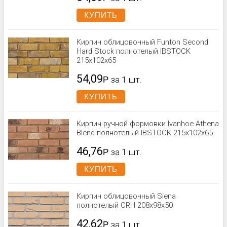
КУПИТЬ
Кирпич облицовочный Funton Second
Hard Stock полнотелый IBSTOCK
215x102x65
54,09
Р
за 1 шт.
КУПИТЬ
Кирпич ручной формовки Ivanhoe Athena
Blend полнотелый IBSTOCK 215x102x65
46,76
Р
за 1 шт.
КУПИТЬ
Кирпич облицовочный Siena
полнотелый CRH 208x98x50
42,62
Р
за 1 шт.