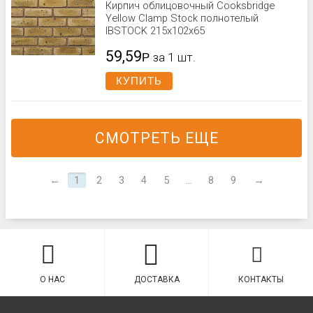
Кирпич облицовочный Cooksbridge
Yellow Clamp Stock полнотелый
IBSTOCK 215x102x65
59,59
Р
за 1 шт.
КУПИТЬ
СМОТРЕТЬ ЕЩЕ
←
1
2
3
4
5
...
8
9
→
О НАС
ДОСТАВКА
КОНТАКТЫ