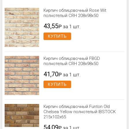
Кирпич облицовочный Rose Wit
полнотелый CRH 208x98x50
43,55
Р
за 1 шт.
КУПИТЬ
Кирпич облицовочный FBGD
полнотелый CRH 208x98x50
41,70
Р
за 1 шт.
КУПИТЬ
Кирпич облицовочный Funton Old
Chelsea Yellow полнотелый IBSTOCK
215x102x65
54,09
Р
за 1 шт.