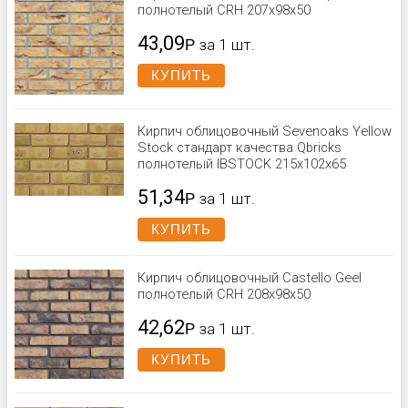
полнотелый CRH 207x98x50
43,09
Р
за 1 шт.
КУПИТЬ
Кирпич облицовочный Sevenoaks Yellow
Stock стандарт качества Qbricks
полнотелый IBSTOCK 215х102х65
51,34
Р
за 1 шт.
КУПИТЬ
Кирпич облицовочный Castello Geel
полнотелый CRH 208x98x50
42,62
Р
за 1 шт.
КУПИТЬ