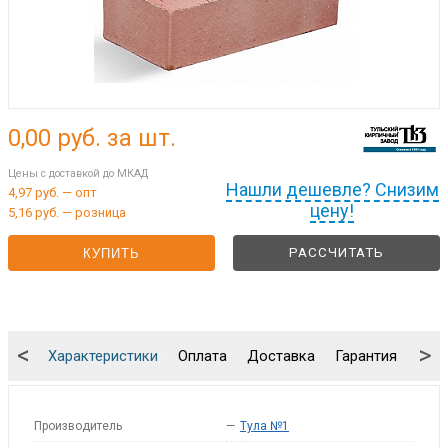
0,00
руб. за шт.
Цены с доставкой до МКАД
Нашли дешевле? Снизим
4,97 руб. — опт
цену!
5,16 руб. — розница
РАССЧИТАТЬ
КУПИТЬ
<
>
Характеристики
Оплата
Доставка
Гарантия
Упа
Производитель
—
Тула №1