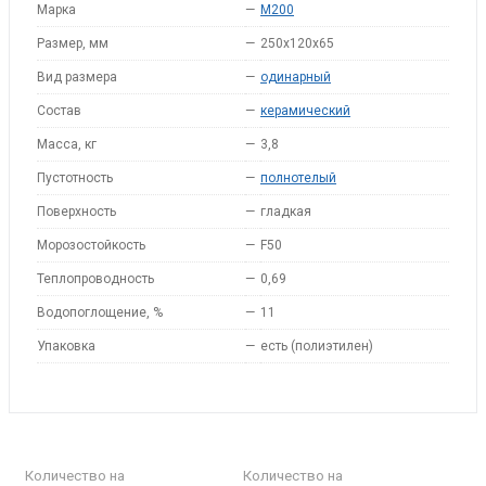
Марка
—
M200
Размер, мм
—
250x120x65
Вид размера
—
одинарный
Состав
—
керамический
Масса, кг
—
3,8
Пустотность
—
полнотелый
Поверхность
—
гладкая
Морозостойкость
—
F50
Теплопроводность
—
0,69
Водопоглощение, %
—
11
Упаковка
—
есть (полиэтилен)
Количество на
Количество на