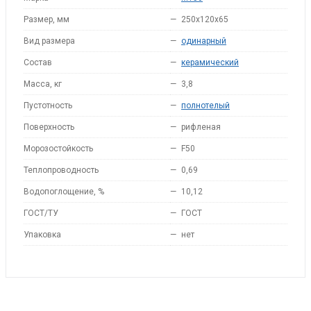
Размер, мм
—
250x120x65
Вид размера
—
одинарный
Состав
—
керамический
Масса, кг
—
3,8
Пустотность
—
полнотелый
Поверхность
—
рифленая
Морозостойкость
—
F50
Теплопроводность
—
0,69
Водопоглощение, %
—
10,12
ГОСТ/ТУ
—
ГОСТ
Упаковка
—
нет