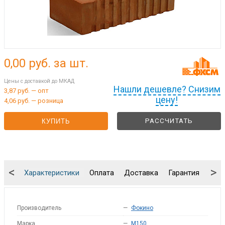
0,00
руб. за шт.
Цены с доставкой до МКАД
Нашли дешевле? Снизим
3,87 руб. — опт
цену!
4,06 руб. — розница
РАССЧИТАТЬ
КУПИТЬ
<
>
Характеристики
Оплата
Доставка
Гарантия
Упа
Производитель
—
Фокино
Марка
—
M150